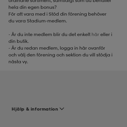
ordinarie sortiment, samtidigt som du behåller
hela din egen bonus?
läder
lbehör
r
lbehör
kläder
För att vara med i Stöd din förening behöver
du vara Stadium-medlem.
asögon
äder
r
- Är du inte medlem blir du det enkelt
här
eller i
din butik.
- Är du redan medlem, logga in här ovanför
och välj den förening och sektion du vill stödja i
r
s
nästa vy.
äder
ård
äder
s
s
Hjälp & information
ård
ård