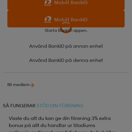
Mobilt BankID
r & pannband
tskor
läder
tskor
r
ngsskor
Mobilt BankID
Starta BankID-appen.
kar & vantar
skor
ukar
skor
kar & vantar
kor
Använd BankID på annan enhet
ukar
sskor
ställ
sskor
ukar
lbehör
Använd BankID på denna enhet
ställ
stövlar
por
stövlar
ställ
er
Bli medlem
por
ler
kläder
ler
läder
SÅ FUNGERAR
STÖD DIN FÖRENING
Visste du att du kan ge din förening 3% extra
kläder
ngskor
asögon
ngskor
por
bonus på allt du handlar ur Stadiums