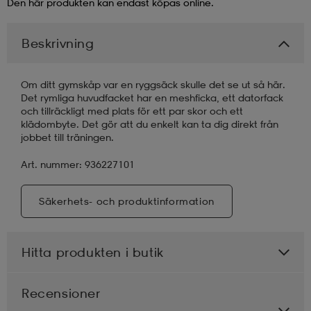
Den här produkten kan endast köpas online.
läder
lbehör
r
lbehör
kläder
Beskrivning
asögon
äder
r
Om ditt gymskåp var en ryggsäck skulle det se ut så här.
Det rymliga huvudfacket har en meshficka, ett datorfack
och tillräckligt med plats för ett par skor och ett
klädombyte. Det gör att du enkelt kan ta dig direkt från
r
s
jobbet till träningen.
Art. nummer: 936227101
äder
ård
äder
Säkerhets- och produktinformation
s
s
Hitta produkten i butik
ård
ård
Recensioner