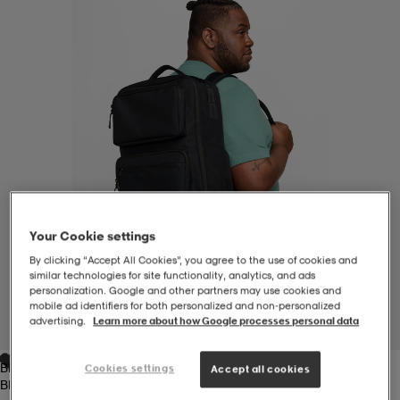
-BH
ngsskor
öjor & skjortor
ngsskor
ingsskor
ar
ingsskor
n
ingsskor
ts & toppar
or
n
kor
kor
öjor & skjortor
usskor
Your Cookie settings
öjor & skjortor
skor
r
skor
n
tskor
By clicking “Accept All Cookies”, you agree to the use of cookies and
similar technologies for site functionality, analytics, and ads
personalization. Google and other partners may use cookies and
 & klänningar
or
r & pannband
or
 & klänningar
-/Tennisskor
mobile ad identifiers for both personalized and non‑personalized
advertising.
Learn more about how Google processes personal data
1
/
7
Black/black/white
Cookies settings
r
andy-/Handbollsskor
kar & vantar
andy-/Handbollsskor
ller
ler
Accept all cookies
Black/black/white