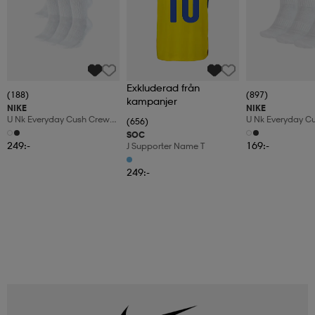
Exkluderad från
(188)
(897)
kampanjer
NIKE
NIKE
U Nk Everyday Cush Crew
U Nk Everyday C
(656)
6pr-Bd
3pr
SOC
249:-
169:-
J Supporter Name T
249:-