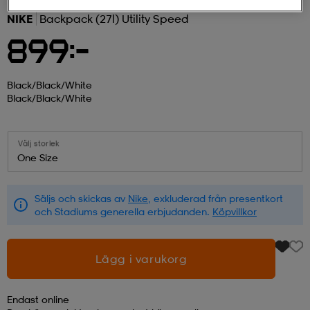
NIKE
Backpack (27l) Utility Speed
r & pannband
tskor
läder
tskor
r
ngsskor
899:-
kar & vantar
skor
ukar
skor
kar & vantar
kor
Black/black/white
Black/black/white
ukar
sskor
ställ
sskor
ukar
lbehör
Välj storlek
One Size
ställ
stövlar
por
stövlar
ställ
er
Säljs och skickas av
Nike
, exkluderad från presentkort
och Stadiums generella erbjudanden.
Köpvillkor
por
ler
kläder
ler
läder
Lägg i varukorg
kläder
ngskor
asögon
ngskor
por
Endast online