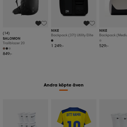
NIKE
NIKE
(14)
Backpack (37l) Utility Elite
Backpack (mediu
SALOMON
Brasilia
Trailblazer 20
1 249:-
529:-
849:-
Andra köpte även