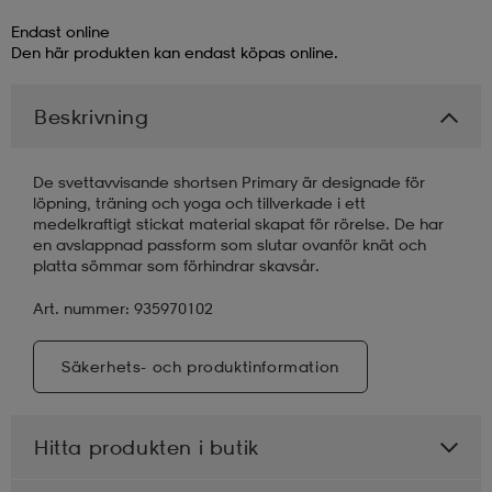
Endast online
läder
lbehör
r
lbehör
kläder
Den här produkten kan endast köpas online.
Beskrivning
asögon
äder
r
De svettavvisande shortsen Primary är designade för
löpning, träning och yoga och tillverkade i ett
r
s
medelkraftigt stickat material skapat för rörelse. De har
en avslappnad passform som slutar ovanför knät och
platta sömmar som förhindrar skavsår.
äder
ård
äder
Art. nummer: 935970102
Säkerhets- och produktinformation
s
s
Hitta produkten i butik
ård
ård