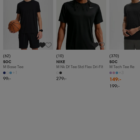
(62)
(10)
(370)
SOC
NIKE
SOC
M Base Tee
M Nk Df Tee Std Flex Dri-Fit
M Tech Tee Re
+1
+3
99:-
279:-
149:-
199:-