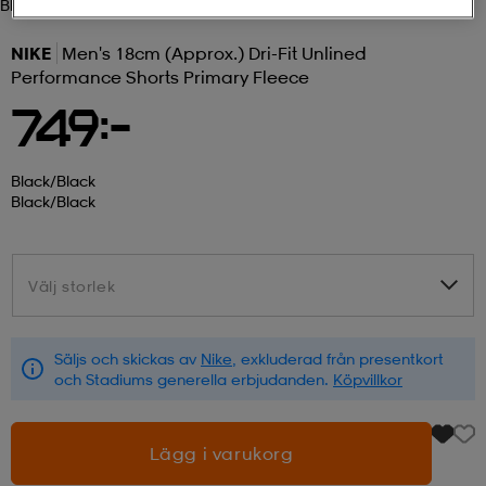
Black/black
r & pannband
tskor
läder
tskor
r
ngsskor
NIKE
Men's 18cm (approx.) Dri-Fit Unlined
Performance Shorts Primary Fleece
749:-
kar & vantar
skor
ukar
skor
kar & vantar
kor
Black/black
Black/black
ukar
sskor
ställ
sskor
ukar
lbehör
Välj storlek
Välj storlek
ställ
stövlar
por
stövlar
ställ
er
Säljs och skickas av
Nike
, exkluderad från presentkort
por
ler
kläder
ler
läder
och Stadiums generella erbjudanden.
Köpvillkor
Lägg i varukorg
kläder
ngskor
asögon
ngskor
por