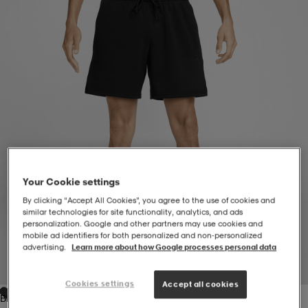
-BH
ngsskor
öjor & skjortor
ngsskor
ingsskor
ar
ingsskor
n
ingsskor
ts & toppar
or
n
kor
kor
öjor & skjortor
usskor
Your Cookie settings
öjor & skjortor
skor
r
skor
n
tskor
By clicking “Accept All Cookies”, you agree to the use of cookies and
similar technologies for site functionality, analytics, and ads
personalization. Google and other partners may use cookies and
 & klänningar
or
r & pannband
or
 & klänningar
-/Tennisskor
mobile ad identifiers for both personalized and non‑personalized
advertising.
Learn more about how Google processes personal data
1
/
8
Cookies settings
r
andy-/Handbollsskor
kar & vantar
andy-/Handbollsskor
ller
ler
Accept all cookies
Black/black