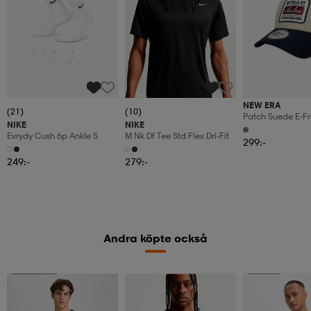
NEW ERA
(21)
(10)
Patch Suede E-F
NIKE
NIKE
Newera
Evrydy Cush 6p Ankle S
M Nk Df Tee Std Flex Dri-Fit
299:-
249:-
279:-
Andra köpte också
Kolla priset
Member