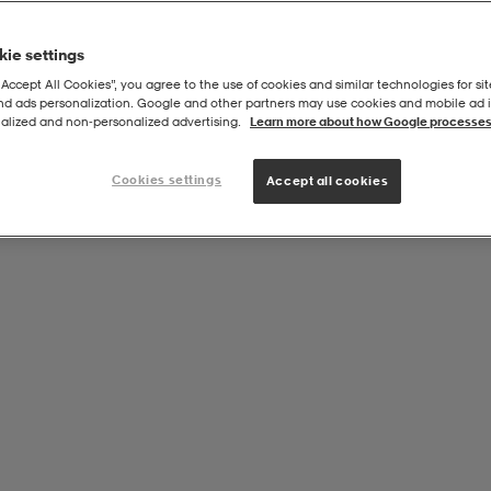
ie settings
“Accept All Cookies”, you agree to the use of cookies and similar technologies for sit
and ads personalization. Google and other partners may use cookies and mobile ad id
ly Jacket
alized and non‑personalized advertising.
Learn more about how Google processes
Cookies settings
Accept all cookies