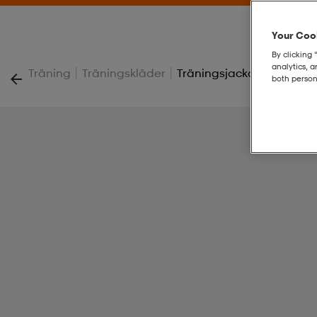
Your Cook
By clicking 
analytics, 
|
|
Träning
Träningskläder
Träningsjacka Goal 25 Po
both person