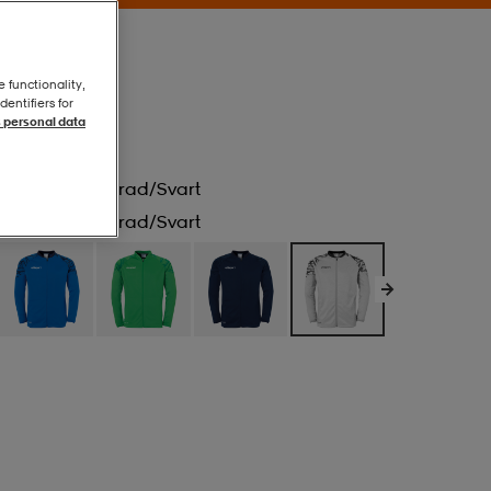
e functionality,
entifiers for
 personal data
Mörkgrå Melerad/svart
Mörkgrå Melerad/svart