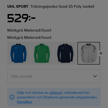
UHL SPORT
Träningsjacka Goal 25 Poly Jacket
529:-
Mörkgrå Melerad/svart
Mörkgrå Melerad/svart
Välj storlek
Välj storlek
Säljs och skickas av
uhlsport
, exkluderad från
presentkort och Stadiums generella erbjudanden.
Köpvillkor