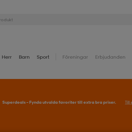
Herr
Barn
Sport
Föreningar
Erbjudanden
Superdeals – Fynda utvalda favoriter till extra bra priser.
Til