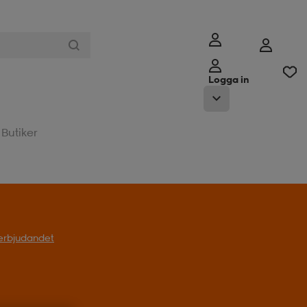
Logga in
Butiker
l erbjudandet