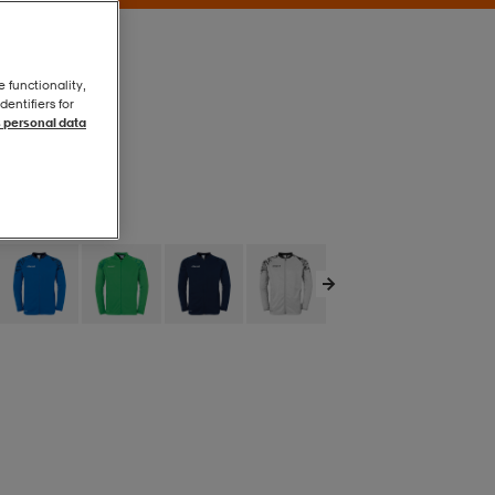
e functionality,
entifiers for
 personal data
Röd/vit
Röd/vit