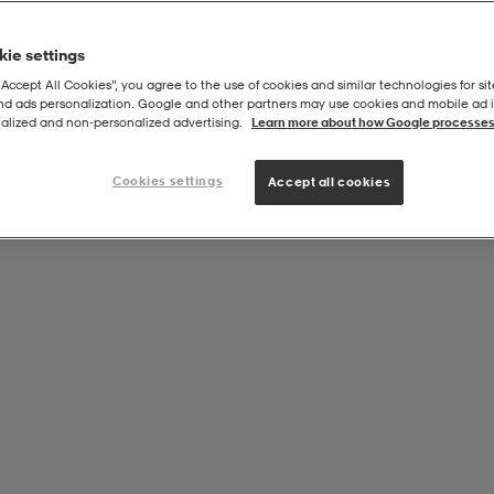
ie settings
“Accept All Cookies”, you agree to the use of cookies and similar technologies for sit
and ads personalization. Google and other partners may use cookies and mobile ad id
ly Jacket
alized and non‑personalized advertising.
Learn more about how Google processes
Cookies settings
Accept all cookies