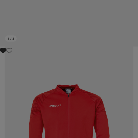
1
/
3