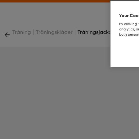
Your Cook
By clicking 
analytics, 
|
|
Träning
Träningskläder
Träningsjacka Goal 25 Po
both person