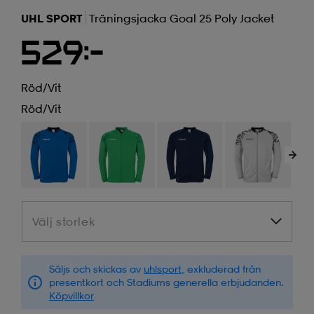
UHL SPORT
Träningsjacka Goal 25 Poly Jacket
529:-
Röd/vit
Röd/vit
Välj storlek
Välj storlek
Säljs och skickas av
uhlsport
, exkluderad från
presentkort och Stadiums generella erbjudanden.
Köpvillkor