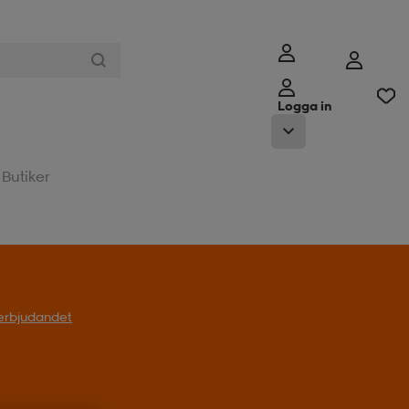
Logga in
Butiker
l erbjudandet