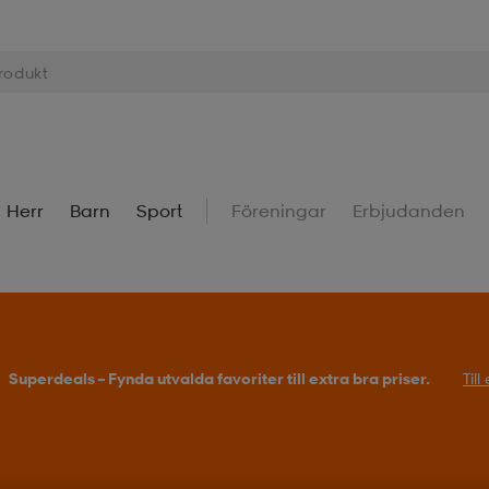
Herr
Barn
Sport
Föreningar
Erbjudanden
Superdeals – Fynda utvalda favoriter till extra bra priser.
Til