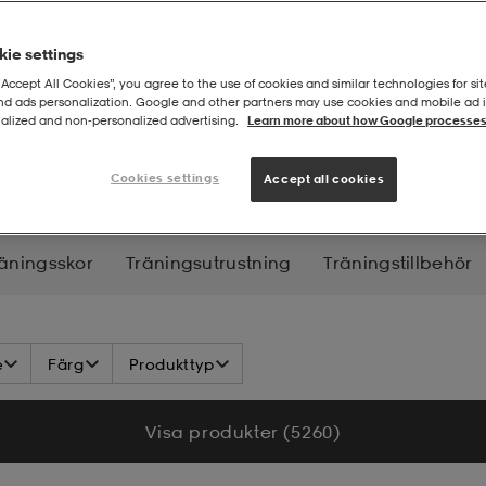
ie settings
“Accept All Cookies”, you agree to the use of cookies and similar technologies for sit
and ads personalization. Google and other partners may use cookies and mobile ad id
alized and non‑personalized advertising.
Learn more about how Google processes
kläder
Cookies settings
Accept all cookies
äningsskor
Träningsutrustning
Träningstillbehör
e
Färg
Produkttyp
Visa produkter (5 260)