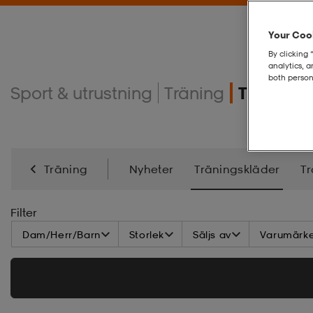
Your Cook
By clicking 
analytics, 
both person
Sport & utrustning
Träning
Tränings
Träning
Nyheter
Träningskläder
Tr
Energi
Kampsport
Filter
Dam/Herr/Barn
Storlek
Säljs av
Varumärk