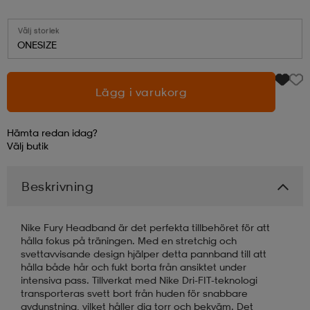
läder
lbehör
r
lbehör
kläder
Välj storlek
ONESIZE
asögon
äder
r
Lägg i varukorg
Hämta redan idag?
r
s
Välj
butik
Beskrivning
äder
ård
äder
Nike Fury Headband är det perfekta tillbehöret för att
s
s
hålla fokus på träningen. Med en stretchig och
svettavvisande design hjälper detta pannband till att
hålla både hår och fukt borta från ansiktet under
intensiva pass. Tillverkat med Nike Dri-FIT-teknologi
ård
ård
transporteras svett bort från huden för snabbare
avdunstning, vilket håller dig torr och bekväm. Det