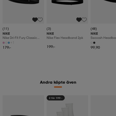
(11)
(3)
(48)
NIKE
NIKE
NIKE
Nike Dri-Fit Fury Classic
Nike Flex Headband 2pk
Swoosh Headba
Headband
+1
199:-
179:-
99,90
Andra köpte även
2 för 199:-