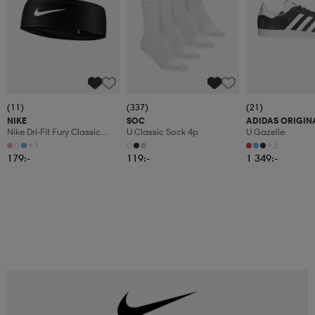
(11)
(337)
(21)
NIKE
SOC
ADIDAS ORIGIN
Nike Dri-Fit Fury Classic
U Classic Sock 4p
U Gazelle
Headband
+1
+2
179:-
119:-
1 349:-