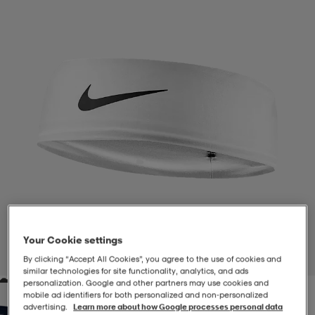
-BH
ngsskor
öjor & skjortor
ngsskor
ingsskor
ar
ingsskor
n
ingsskor
ts & toppar
or
n
kor
kor
öjor & skjortor
usskor
öjor & skjortor
skor
r
skor
n
tskor
 & klänningar
or
r & pannband
or
 & klänningar
-/Tennisskor
Your Cookie settings
1
/
1
By clicking “Accept All Cookies”, you agree to the use of cookies and
similar technologies for site functionality, analytics, and ads
personalization. Google and other partners may use cookies and
r
andy-/Handbollsskor
kar & vantar
andy-/Handbollsskor
ller
ler
mobile ad identifiers for both personalized and non‑personalized
advertising.
Learn more about how Google processes personal data