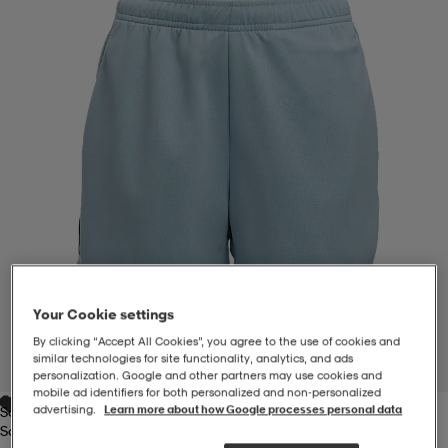
-BH
ngsskor
öjor & skjortor
ngsskor
ingsskor
ar
ingsskor
n
ingsskor
ts & toppar
or
n
kor
kor
öjor & skjortor
usskor
öjor & skjortor
skor
r
skor
n
tskor
Your Cookie settings
 & klänningar
or
r & pannband
or
 & klänningar
-/Tennisskor
By clicking “Accept All Cookies”, you agree to the use of cookies and
similar technologies for site functionality, analytics, and ads
1
/
3
personalization. Google and other partners may use cookies and
mobile ad identifiers for both personalized and non‑personalized
advertising.
Learn more about how Google processes personal data
Soft Pool
r
andy-/Handbollsskor
kar & vantar
andy-/Handbollsskor
ller
ler
Soft Pool