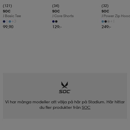
(121)
(34)
(32)
SOC
SOC
SOC
J Basic Tee
J Core Shorts
J Power Zip Hoo
+3
+1
99,90
129:-
249:-
Vi har många modeller att välja på här på Stadium. Här hittar
du fler produkter från
SOC