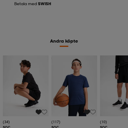
Betala med
SWISH
Andra köpte
Kolla priset
(34)
(117)
(10)
SOC
SOC
SOC