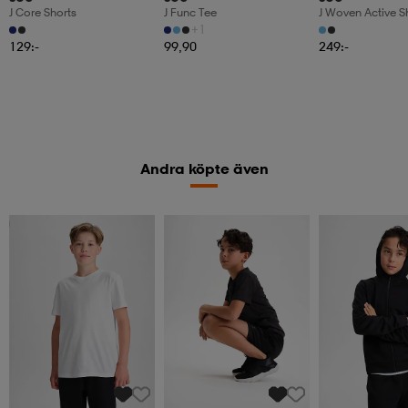
J Core Shorts
J Func Tee
J Woven Active S
+1
129:-
99,90
249:-
Andra köpte även
2 för 149:-