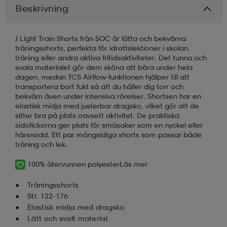
Beskrivning
läder
lbehör
r
lbehör
kläder
J Light Train Shorts från SOC är lätta och bekväma
träningsshorts, perfekta för idrottslektioner i skolan,
träning eller andra aktiva fritidsaktiviteter. Det tunna och
asögon
äder
r
svala materialet gör dem sköna att bära under hela
dagen, medan TCS Airflow-funktionen hjälper till att
transportera bort fukt så att du håller dig torr och
bekväm även under intensiva rörelser. Shortsen har en
r
s
elastisk midja med justerbar dragsko, vilket gör att de
sitter bra på plats oavsett aktivitet. De praktiska
sidofickorna ger plats för småsaker som en nyckel eller
hårsnodd. Ett par mångsidiga shorts som passar både
äder
ård
äder
träning och lek.
100% återvunnen polyester
Läs mer
s
s
Träningsshorts
Stl. 122-176
Elastisk midja med dragsko
ård
ård
Lätt och svalt material