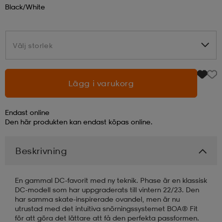
Black/white
läder
lbehör
r
lbehör
kläder
Välj storlek
Välj storlek
asögon
äder
r
Lägg i varukorg
r
s
Endast online
Den här produkten kan endast köpas online.
äder
ård
äder
Beskrivning
s
s
En gammal DC-favorit med ny teknik. Phase är en klassisk
DC-modell som har uppgraderats till vintern 22/23. Den
har samma skate-inspirerade ovandel, men är nu
ård
ård
utrustad med det intuitiva snörningssystemet BOA® Fit
för att göra det lättare att få den perfekta passformen.