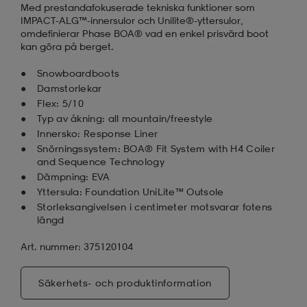
Med prestandafokuserade tekniska funktioner som
IMPACT-ALG™-innersulor och Unilite®-yttersulor,
omdefinierar Phase BOA® vad en enkel prisvärd boot
kan göra på berget.
Snowboardboots
Damstorlekar
Flex: 5/10
Typ av åkning: all mountain/freestyle
Innersko: Response Liner
Snörningssystem: BOA® Fit System with H4 Coiler
and Sequence Technology
Dämpning: EVA
Yttersula: Foundation UniLite™ Outsole
Storleksangivelsen i centimeter motsvarar fotens
längd
Art. nummer: 375120104
Säkerhets- och produktinformation