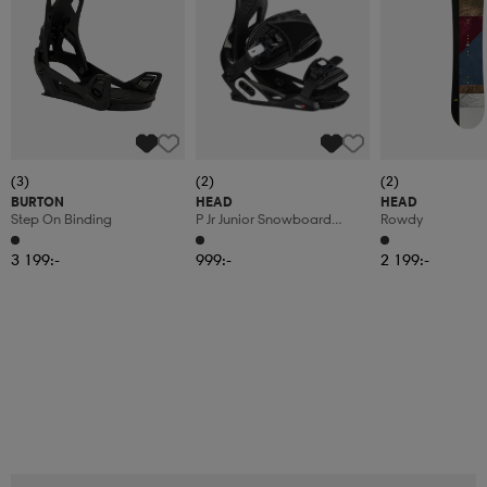
(3)
(2)
(2)
BURTON
HEAD
HEAD
Step On Binding
P Jr Junior Snowboard
Rowdy
Binding
3 199:-
999:-
2 199:-