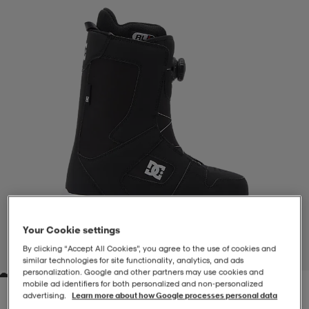
-BH
ngsskor
öjor & skjortor
ngsskor
ingsskor
ar
ingsskor
n
ingsskor
ts & toppar
or
n
kor
kor
öjor & skjortor
usskor
öjor & skjortor
skor
r
skor
n
tskor
Your Cookie settings
 & klänningar
or
r & pannband
or
 & klänningar
-/Tennisskor
By clicking “Accept All Cookies”, you agree to the use of cookies and
1
/
8
similar technologies for site functionality, analytics, and ads
personalization. Google and other partners may use cookies and
mobile ad identifiers for both personalized and non‑personalized
r
andy-/Handbollsskor
kar & vantar
andy-/Handbollsskor
ller
ler
advertising.
Learn more about how Google processes personal data