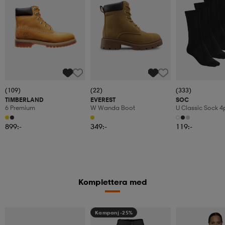
(109)
(22)
(333)
TIMBERLAND
EVEREST
SOC
6 Premium
W Wanda Boot
U Classic Sock 4
899:-
349:-
119:-
Komplettera med
Kampanj -25%