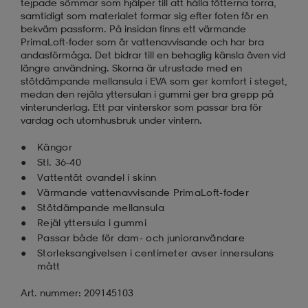
tejpade sömmar som hjälper till att hålla fötterna torra,
samtidigt som materialet formar sig efter foten för en
bekväm passform. På insidan finns ett värmande
PrimaLoft-foder som är vattenavvisande och har bra
andasförmåga. Det bidrar till en behaglig känsla även vid
längre användning. Skorna är utrustade med en
stötdämpande mellansula i EVA som ger komfort i steget,
medan den rejäla yttersulan i gummi ger bra grepp på
vinterunderlag. Ett par vinterskor som passar bra för
vardag och utomhusbruk under vintern.
Kängor
Stl. 36-40
Vattentät ovandel i skinn
Värmande vattenavvisande PrimaLoft-foder
Stötdämpande mellansula
Rejäl yttersula i gummi
Passar både för dam- och junioranvändare
Storleksangivelsen i centimeter avser innersulans
mått
Art. nummer: 209145103