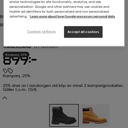
similar technologies for site functionality, analytics, and ads
personalization. Google and other partners may use cookies and
r & pannband
tskor
läder
tskor
r
ngsskor
mobile ad identifiers for both personalized and non‑personalized
Black/black
advertising.
Learn more about how Google processes personal data
Black/black
Cookies settings
Accept all cookies
kar & vantar
skor
ukar
skor
kar & vantar
kor
(109)
TIMBERLAND
6 Premium
ukar
sskor
ställ
sskor
ukar
lbehör
Kampanj -25%
899:-
Kampanj -25%
ställ
stövlar
por
stövlar
ställ
er
25% dras av i varukorgen vid köp av minst 2 kampanjprodukter.
Gäller t.o.m. 10/8.
por
ler
kläder
ler
läder
kläder
ngskor
asögon
ngskor
por