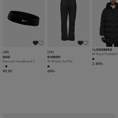
J LINDEBERG
(48)
(59)
W Baryl Padded 
NIKE
EVEREST
Swoosh Headband 2
W Winter Act Pnt
2 499:-
99,90
699:-