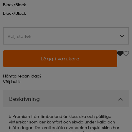
Black/black
läder
lbehör
r
lbehör
kläder
Black/black
asögon
äder
r
Välj storlek
Välj storlek
r
s
Lägg i varukorg
Hämta redan idag?
äder
ård
äder
Välj
butik
Beskrivning
s
s
6 Premium från Timberland är klassiska och pålitliga
vinterskor som ger komfort och skydd under kalla och
ård
ård
blöta dagar. Den vattentäta ovandelen i mjukt skinn har