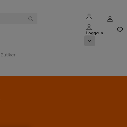
Logga in
Butiker
t