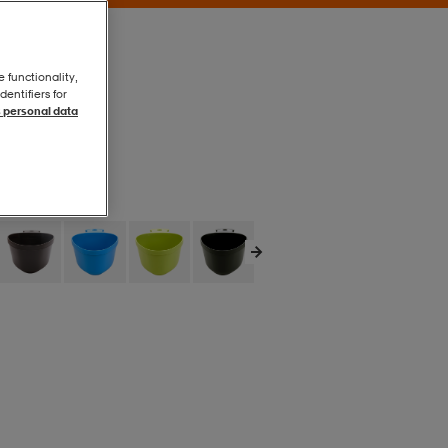
e functionality,
entifiers for
 personal data
Orange
Orange