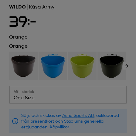
WILDO
Kåsa Army
39:-
Orange
Orange
Välj storlek
One Size
Säljs och skickas av
Ashe Sports AB
, exkluderad
från presentkort och Stadiums generella
erbjudanden.
Köpvillkor