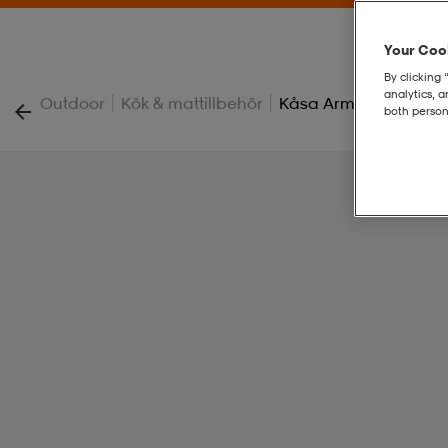
Your Cook
By clicking 
analytics, 
|
|
Outdoor
Kök & mattillbehör
Kåsa Army
both person