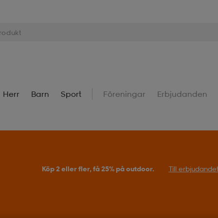
Herr
Barn
Sport
Föreningar
Erbjudanden
Köp 2 eller fler, få 25% på outdoor.
Till erbjudande