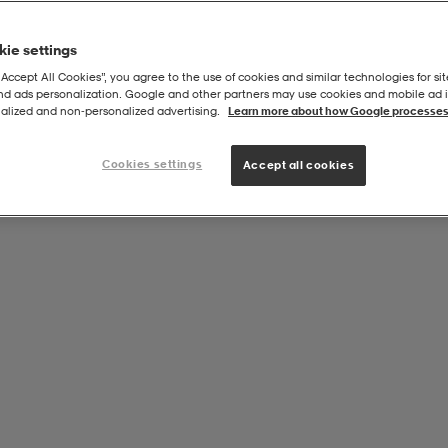
ie settings
“Accept All Cookies”, you agree to the use of cookies and similar technologies for sit
and ads personalization. Google and other partners may use cookies and mobile ad id
alized and non‑personalized advertising.
Learn more about how Google processes
Cookies settings
Accept all cookies