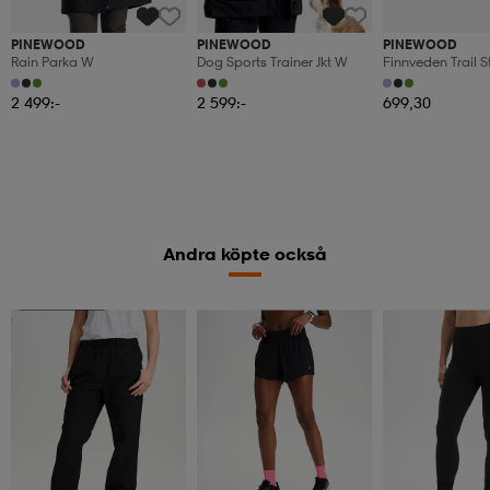
PINEWOOD
PINEWOOD
PINEWOOD
Rain Parka W
Dog Sports Trainer Jkt W
Finnveden Trail St
W
2 499:-
2 599:-
699,30
Andra köpte också
Kampanj -25%