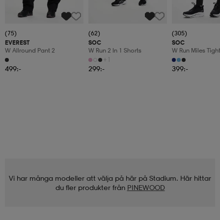
(75)
(62)
(305)
EVEREST
SOC
SOC
W Allround Pant 2
W Run 2 In 1 Shorts
W Run Miles Tigh
+1
499:-
299:-
399:-
Vi har många modeller att välja på här på Stadium. Här hittar
du fler produkter från
PINEWOOD