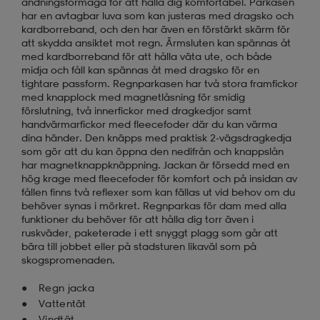
andningsförmåga för att hålla dig komfortabel. Parkasen
har en avtagbar luva som kan justeras med dragsko och
kardborreband, och den har även en förstärkt skärm för
att skydda ansiktet mot regn. Ärmsluten kan spännas åt
med kardborreband för att hålla väta ute, och både
midja och fåll kan spännas åt med dragsko för en
tightare passform. Regnparkasen har två stora framfickor
med knapplock med magnetlåsning för smidig
förslutning, två innerfickor med dragkedjor samt
handvärmarfickor med fleecefoder där du kan värma
dina händer. Den knäpps med praktisk 2-vägsdragkedja
som gör att du kan öppna den nedifrån och knappslån
har magnetknappknäppning. Jackan är försedd med en
hög krage med fleecefoder för komfort och på insidan av
fållen finns två reflexer som kan fällas ut vid behov om du
behöver synas i mörkret. Regnparkas för dam med alla
funktioner du behöver för att hålla dig torr även i
ruskväder, paketerade i ett snyggt plagg som går att
bära till jobbet eller på stadsturen likaväl som på
skogspromenaden.
Regn jacka
Vattentät
Vindtät