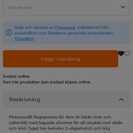
Välj storlek
Välj storlek
läder
lbehör
r
lbehör
kläder
Säljs och skickas av
Pinewood
, exkluderad från
presentkort och Stadiums generella erbjudanden.
asögon
äder
r
Köpvillkor
r
s
Lägg i varukorg
Endast online
äder
ård
äder
Den här produkten kan endast köpas online.
Beskrivning
s
s
Pinewood® Regnparkas för dam är både vind- och
vattentät med tejpade sömmar för att skydda mot väder
ård
ård
och vind. Tyget har bekväm 2-vägsstretch och hög