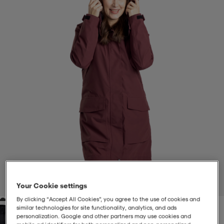
-BH
ngsskor
öjor & skjortor
ngsskor
ingsskor
ar
ingsskor
n
ingsskor
ts & toppar
or
n
kor
kor
öjor & skjortor
usskor
öjor & skjortor
skor
r
skor
n
tskor
 & klänningar
or
r & pannband
or
 & klänningar
-/Tennisskor
1
/
4
Your Cookie settings
By clicking “Accept All Cookies”, you agree to the use of cookies and
r
andy-/Handbollsskor
kar & vantar
andy-/Handbollsskor
ller
ler
similar technologies for site functionality, analytics, and ads
personalization. Google and other partners may use cookies and