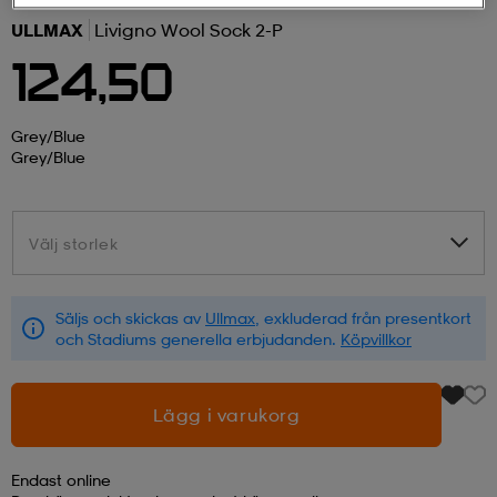
ULLMAX
Livigno Wool Sock 2-P
r & pannband
tskor
läder
tskor
r
ngsskor
124,50
kar & vantar
skor
ukar
skor
kar & vantar
kor
Grey/blue
Grey/blue
ukar
sskor
ställ
sskor
ukar
lbehör
Välj storlek
Välj storlek
ställ
stövlar
por
stövlar
ställ
er
Säljs och skickas av
Ullmax
, exkluderad från presentkort
och Stadiums generella erbjudanden.
Köpvillkor
por
ler
kläder
ler
läder
Lägg i varukorg
kläder
ngskor
asögon
ngskor
por
Endast online