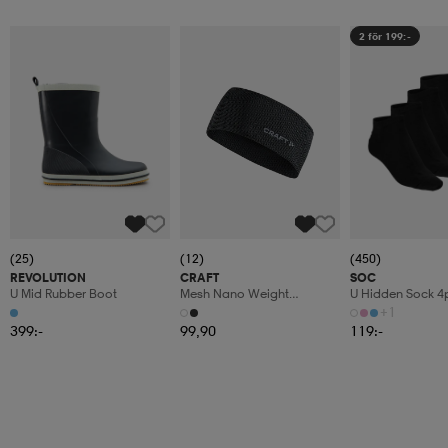
2 för 199:-
(25)
(12)
(450)
REVOLUTION
CRAFT
SOC
U Mid Rubber Boot
Mesh Nano Weight
U Hidden Sock 4
Headband
+1
399:-
99,90
119:-