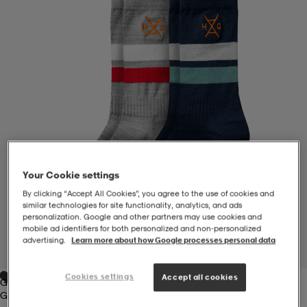
-BH
ngsskor
öjor & skjortor
ngsskor
ingsskor
ar
ingsskor
n
ingsskor
ts & toppar
or
n
kor
kor
öjor & skjortor
usskor
Your Cookie settings
öjor & skjortor
skor
r
skor
n
tskor
By clicking “Accept All Cookies”, you agree to the use of cookies and
similar technologies for site functionality, analytics, and ads
personalization. Google and other partners may use cookies and
mobile ad identifiers for both personalized and non‑personalized
 & klänningar
or
r & pannband
or
 & klänningar
-/Tennisskor
advertising.
Learn more about how Google processes personal data
1
/
1
Cookies settings
Accept all cookies
Grey/blue
r
andy-/Handbollsskor
kar & vantar
andy-/Handbollsskor
ller
ler
Grey/blue