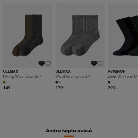
ULLMAX
ULLMAX
AVIGNON
Hiking Wool Sock 2-P
Wool Sock Extra 2-P
Liner Ull - Tunn U
3-Pack - Blandad
149:-
179:-
299:-
Andra köpte också