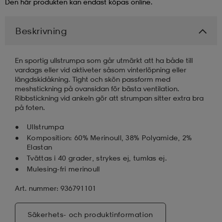
Den här produkten kan endast köpas online.
läder
lbehör
r
lbehör
kläder
Beskrivning
asögon
äder
r
En sportig ullstrumpa som går utmärkt att ha både till
vardags eller vid aktiveter såsom vinterlöpning eller
längdskidåkning. Tight och skön passform med
meshstickning på ovansidan för bästa ventilation.
r
s
Ribbstickning vid ankeln gör att strumpan sitter extra bra
på foten.
Ullstrumpa
äder
ård
äder
Komposition: 60% Merinoull, 38% Polyamide, 2%
Elastan
Tvättas i 40 grader, strykes ej, tumlas ej.
Mulesing-fri merinoull
s
s
Art. nummer: 936791101
ård
ård
Säkerhets- och produktinformation