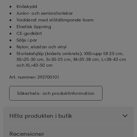
Knäskydd
Junior- och seniorstorlekar
Vadderat med stötdämpande foam
Elastisk öppning
CE-godkänt
Säljs i par
Nylon, elastan och vinyl
Storlekshjälp (knäets omkrets): XXS=upp till 25 cm,
XS=25-30 cm, S=30-35 cm, M=35-38 cm, L=38-43 cm
och XL=43-50 cm
Art. nummer: 293700101
Säkerhets- och produktinformation
Hitta produkten i butik
Recensioner