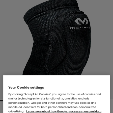
-BH
ngsskor
öjor & skjortor
ngsskor
ingsskor
ar
ingsskor
n
ingsskor
ts & toppar
or
n
kor
kor
öjor & skjortor
usskor
öjor & skjortor
skor
r
skor
n
tskor
 & klänningar
or
r & pannband
or
 & klänningar
-/Tennisskor
Your Cookie settings
1
/
2
By clicking “Accept All Cookies”, you agree to the use of cookies and
similar technologies for site functionality, analytics, and ads
personalization. Google and other partners may use cookies and
r
andy-/Handbollsskor
kar & vantar
andy-/Handbollsskor
ller
ler
mobile ad identifiers for both personalized and non‑personalized
advertising.
Learn more about how Google processes personal data