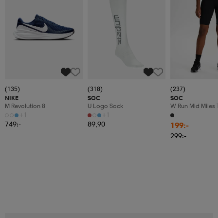
(135)
(318)
(237)
NIKE
SOC
SOC
M Revolution 8
U Logo Sock
W Run Mid Miles 
+1
+1
749:-
89,90
199:-
299:-