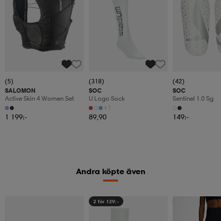
(5)
(318)
(42)
SALOMON
SOC
SOC
Active Skin 4 Women Set
U Logo Sock
Sentinel 1.0 Sg
+1
1 199:-
89,90
149:-
Andra köpte även
2 för 129:-
Member