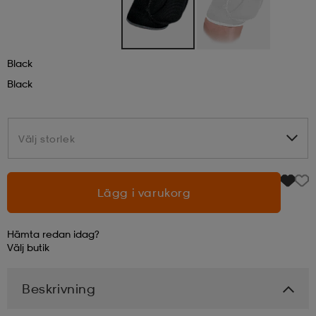
läder
lbehör
r
lbehör
kläder
Black
asögon
äder
r
Black
r
s
Välj storlek
Välj storlek
äder
ård
äder
Lägg i varukorg
Hämta redan idag?
s
s
Välj
butik
Beskrivning
ård
ård