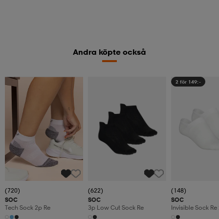
Andra köpte också
2 för 149:-
(720)
(622)
(148)
SOC
SOC
SOC
Tech Sock 2p Re
3p Low Cut Sock Re
Invisible Sock Re