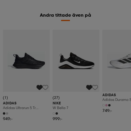
Andra tittade även på
ADIDAS
(1)
(27)
Adidas Duramo S
ADIDAS
NIKE
Löparskor
Adidas Ultrarun 5 Tr
W Bella 7
749:-
Löparskor
949:-
999:-