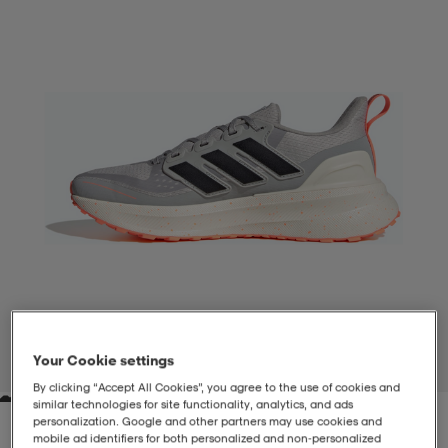
-BH
ngsskor
öjor & skjortor
ngsskor
ingsskor
ar
ingsskor
n
ingsskor
ts & toppar
or
n
kor
kor
öjor & skjortor
usskor
öjor & skjortor
skor
r
skor
n
tskor
 & klänningar
or
r & pannband
or
 & klänningar
-/Tennisskor
Your Cookie settings
1
/
7
By clicking “Accept All Cookies”, you agree to the use of cookies and
similar technologies for site functionality, analytics, and ads
r
andy-/Handbollsskor
kar & vantar
andy-/Handbollsskor
ller
ler
personalization. Google and other partners may use cookies and
mobile ad identifiers for both personalized and non‑personalized