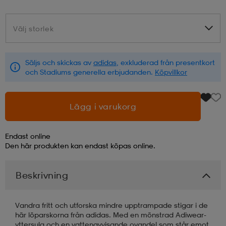
läder
lbehör
r
lbehör
kläder
Välj storlek
Välj storlek
asögon
äder
r
Säljs och skickas av
adidas
, exkluderad från presentkort
och Stadiums generella erbjudanden.
Köpvillkor
r
s
Lägg i varukorg
äder
ård
äder
Endast online
Den här produkten kan endast köpas online.
s
s
Beskrivning
Vandra fritt och utforska mindre upptrampade stigar i de
ård
ård
här löparskorna från adidas. Med en mönstrad Adiwear-
yttersula och en vattenavvisande ovandel som står emot