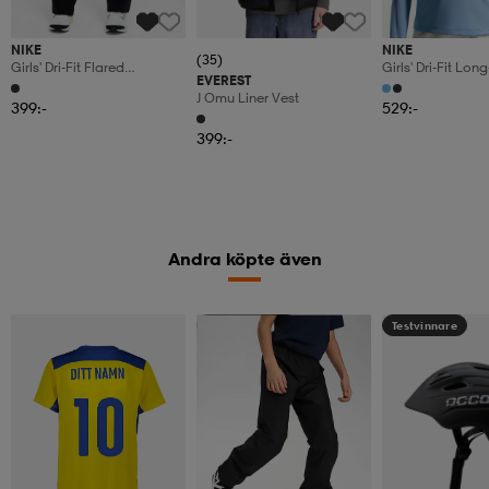
NIKE
NIKE
(35)
Girls' Dri-Fit Flared
Girls' Dri-Fit Lon
EVEREST
Leggings One
1/4-Zip Top Nike
J Omu Liner Vest
399:-
529:-
399:-
Andra köpte även
Kampanj -25%
Testvinnare