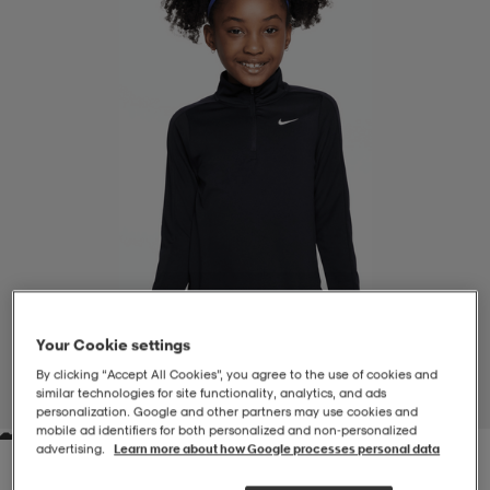
-BH
ngsskor
öjor & skjortor
ngsskor
ingsskor
ar
ingsskor
n
ingsskor
ts & toppar
or
n
kor
kor
öjor & skjortor
usskor
öjor & skjortor
skor
r
skor
n
tskor
Your Cookie settings
 & klänningar
or
r & pannband
or
 & klänningar
-/Tennisskor
By clicking “Accept All Cookies”, you agree to the use of cookies and
similar technologies for site functionality, analytics, and ads
1
/
8
personalization. Google and other partners may use cookies and
mobile ad identifiers for both personalized and non‑personalized
advertising.
Learn more about how Google processes personal data
r
andy-/Handbollsskor
kar & vantar
andy-/Handbollsskor
ller
ler