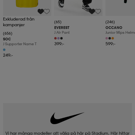
Exkluderad från
(65)
(246)
kampanjer
EVEREST
OCCANO
J Alr Pant
Junior Mips Helm
(656)
SOC
399:-
599:-
J Supporter Name T
249:-
Vi har många modeller att välja på här på Stadium. Här hittar