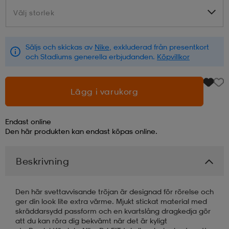
Välj storlek
Välj storlek
läder
lbehör
r
lbehör
kläder
Säljs och skickas av
Nike
, exkluderad från presentkort
och Stadiums generella erbjudanden.
Köpvillkor
asögon
äder
r
Lägg i varukorg
r
s
Endast online
Den här produkten kan endast köpas online.
äder
ård
äder
Beskrivning
s
s
Den här svettavvisande tröjan är designad för rörelse och
ger din look lite extra värme. Mjukt stickat material med
skräddarsydd passform och en kvartslång dragkedja gör
ård
ård
att du kan röra dig bekvämt när det är kyligt