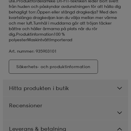
ute.ProduktfördelarNike Dri-FIT-tekniken leder bort svett
från huden och påskyndar avdunstningen för att hålla dig
behagligt torr.Öppen eller stängd dragkedja? Med den
kvartslånga dragkedjan kan du välja mellan mer värme
och mer luft.Tumhål i muddarna gör att tröjan täcker
bättre och håller ärmarna på plats när du rör
dig.Produktinformation100 %
polyesterMaskintvättImporterad
Art. nummer: 935903101
Säkerhets- och produktinformation
Hitta produkten i butik
Recensioner
Leverans & betalning