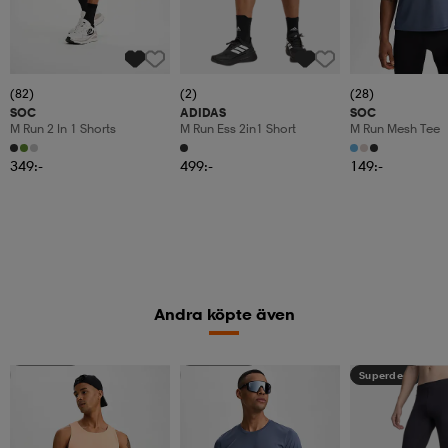
(82)
(2)
(28)
SOC
ADIDAS
SOC
M Run 2 In 1 Shorts
M Run Ess 2in1 Short
M Run Mesh Tee
349:-
499:-
149:-
Andra köpte även
Sänkt pris
Kolla priset
Superdeal