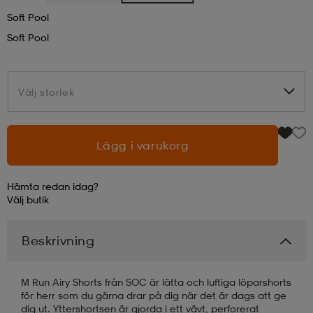
Soft Pool
läder
lbehör
r
lbehör
kläder
Soft Pool
asögon
äder
r
Välj storlek
Välj storlek
r
s
Lägg i varukorg
Hämta redan idag?
äder
ård
äder
Välj
butik
Beskrivning
s
s
M Run Airy Shorts från SOC är lätta och luftiga löparshorts
ård
ård
för herr som du gärna drar på dig när det är dags att ge
dig ut. Yttershortsen är gjorda i ett vävt, perforerat