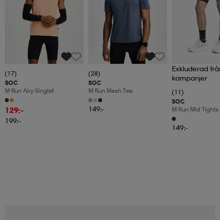
Exkluderad frå
(17)
(28)
kampanjer
SOC
SOC
M Run Airy Singlet
M Run Mesh Tee
(11)
SOC
149:-
129:-
M Run Mid Tights
199:-
149:-