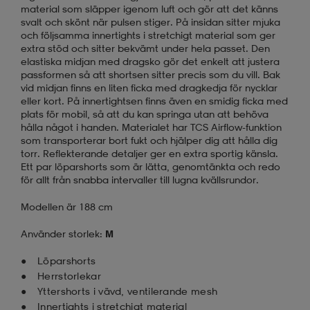
material som släpper igenom luft och gör att det känns
svalt och skönt när pulsen stiger. På insidan sitter mjuka
och följsamma innertights i stretchigt material som ger
extra stöd och sitter bekvämt under hela passet. Den
elastiska midjan med dragsko gör det enkelt att justera
passformen så att shortsen sitter precis som du vill. Bak
vid midjan finns en liten ficka med dragkedja för nycklar
eller kort. På innertightsen finns även en smidig ficka med
plats för mobil, så att du kan springa utan att behöva
hålla något i handen. Materialet har TCS Airflow-funktion
som transporterar bort fukt och hjälper dig att hålla dig
torr. Reflekterande detaljer ger en extra sportig känsla.
Ett par löparshorts som är lätta, genomtänkta och redo
för allt från snabba intervaller till lugna kvällsrundor.
Modellen är 188 cm
Använder storlek:
M
Löparshorts
Herrstorlekar
Yttershorts i vävd, ventilerande mesh
Innertights i stretchigt material