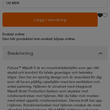
OS MEN
läder
lbehör
r
lbehör
kläder
Lägg i varukorg
asögon
äder
r
Endast online
Den här produkten kan endast köpas online.
r
s
Beskrivning
äder
ård
äder
Fixture™ Mips® II är en mountainbikehjälm som ger rätt
skydd och komfort för både grusvägar och tekniska
stigar. Den har en sportig design och är utvecklad för dig
som vill ha en pålitlig cykelhjälm med bra ventilation och
s
s
enkel justering. Hjälmen är utrustad med integrerat
Mips® Brain Protection System som skyddar mot
rotationsrörelser mot hjärnan. När du faller mot marken
med vinkel uppstår rotationsrörelser. Denna kraft tas upp
ård
ård
i hjärnan. Rotationsrörelser mot hjärnan orsakar de mest
allvarliga hjärnskadorna. Med MIPS i hjälmen reduceras