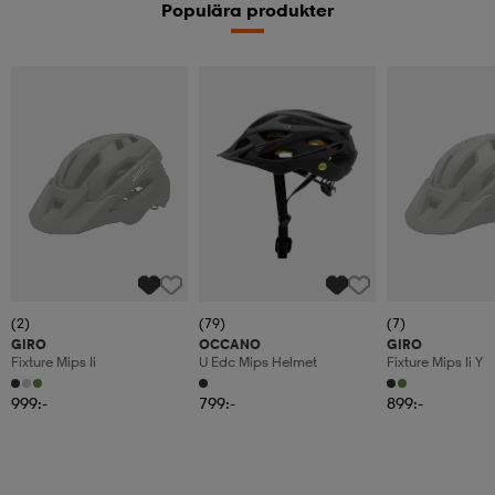
Populära produkter
(2)
(79)
(7)
GIRO
OCCANO
GIRO
Fixture Mips Ii
U Edc Mips Helmet
Fixture Mips Ii Y
999:-
799:-
899:-