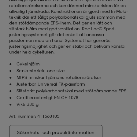
rotationsrörelserna och kan därmed minska risken för en
allvarlig hjärnskada. Konstruktionen är gjord med In-Mold-
teknik där ett tåligt polykarbonatskal gjuts samman med
den stötdämpande EPS-linern. Det ger en lätt och
slitstark hjälm med god ventilation. Roc Loc® Sport-
justeringssystemet gör det enkelt att anpassa
passformen med en hand. Systemet har generös
justeringsmöjlighet och ger en stabil och bekväm känsla
under hela cykelturen.
Cykelhjälm
Seniorstorlek; one size
MIPS minskar hjärnans rotationsrörelser
Justerbar Universal Fit-passform
Slitstarkt polykarbonatskal med stötdämpande EPS
Certifierad enligt EN CE 1078
Vikt: 330 g
Art. nummer: 411560105
Säkerhets- och produktinformation