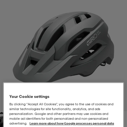
-BH
ngsskor
öjor & skjortor
ngsskor
ingsskor
ar
ingsskor
n
ingsskor
ts & toppar
or
n
kor
kor
öjor & skjortor
usskor
öjor & skjortor
skor
r
skor
n
tskor
 & klänningar
or
r & pannband
or
 & klänningar
-/Tennisskor
Your Cookie settings
1
/
1
By clicking “Accept All Cookies”, you agree to the use of cookies and
similar technologies for site functionality, analytics, and ads
personalization. Google and other partners may use cookies and
r
andy-/Handbollsskor
kar & vantar
andy-/Handbollsskor
ller
ler
mobile ad identifiers for both personalized and non‑personalized
advertising.
Learn more about how Google processes personal data