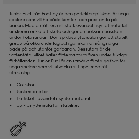
Junior Fuel från FootJoy är den perfekta golfskon för unga
läder
lbehör
r
lbehör
kläder
spelare som vill ha både komfort och prestanda på
banan. Med en lätt och slitstark ovandel i syntetmaterial
är skorna enkla att sköta och ger en bekväm passform
asögon
äder
r
under hela rundan. Den spiklösa yttersulan ger ett stabilt
grepp på olika underlag och gör skorna mångsidiga
både på och utanför golfbanan. Dessutom är de
vattentäta, vilket håller fötterna torra även under fuktiga
r
s
förhållanden. Junior Fuel är en utmärkt första golfsko för
unga spelare som vill utveckla sitt spel med rätt
utrustning.
äder
ård
äder
Golfskor
Juniorstorlekar
Lättskött ovandel i syntetmaterial
Spiklös yttersula för stabilitet
s
s
ård
ård