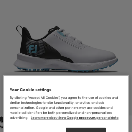
-BH
ngsskor
öjor & skjortor
ngsskor
ingsskor
ar
ingsskor
n
ingsskor
ts & toppar
or
n
kor
kor
öjor & skjortor
usskor
öjor & skjortor
skor
r
skor
n
tskor
Your Cookie settings
By clicking “Accept All Cookies”, you agree to the use of cookies and
 & klänningar
or
r & pannband
or
 & klänningar
-/Tennisskor
similar technologies for site functionality, analytics, and ads
personalization. Google and other partners may use cookies and
1
/
7
mobile ad identifiers for both personalized and non‑personalized
advertising.
Learn more about how Google processes personal data
White/black/blue
r
andy-/Handbollsskor
kar & vantar
andy-/Handbollsskor
ller
ler
White/black/blue