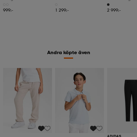
999:-
1 299:-
2 999:-
Andra köpte även
ADIDAS