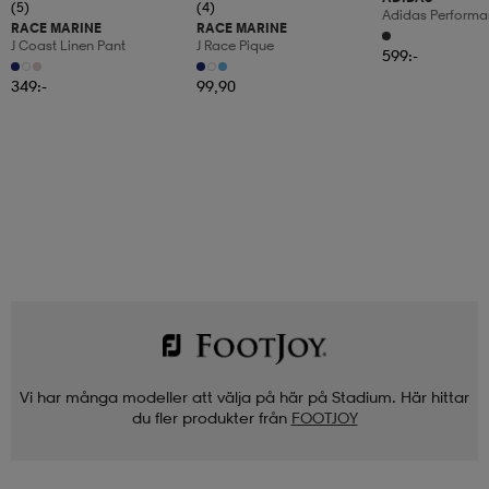
(5)
(4)
Adidas Performa
RACE MARINE
RACE MARINE
Ficksbyxor Barn
J Coast Linen Pant
J Race Pique
599:-
349:-
99,90
Vi har många modeller att välja på här på Stadium. Här hittar
du fler produkter från
FOOTJOY