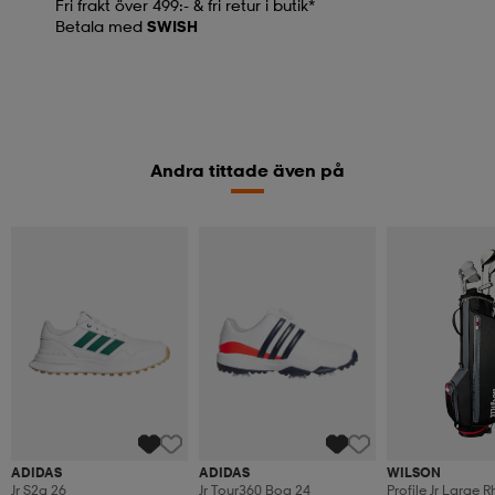
Fri frakt över 499:- & fri retur i butik*
Betala med
SWISH
Andra tittade även på
ADIDAS
ADIDAS
WILSON
Jr S2g 26
Jr Tour360 Boa 24
Profile Jr Large R