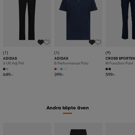
(1)
(1)
(9)
ADIDAS
ADIDAS
CROSS SPORTS
Jr Ult Adj Pnt
B Performance Polo
M Function Pant
+1
649:-
399:-
599:-
Andra köpte även