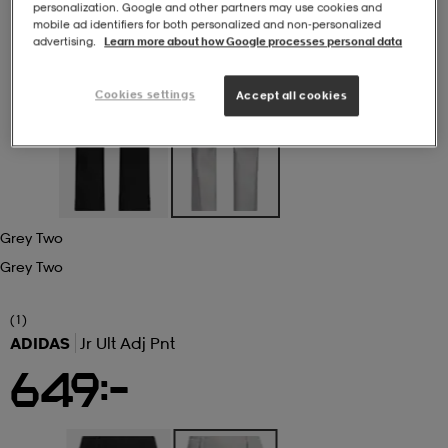
personalization. Google and other partners may use cookies and
mobile ad identifiers for both personalized and non‑personalized
r & pannband
tskor
läder
tskor
r
ngsskor
advertising.
Learn more about how Google processes personal data
Cookies settings
Accept all cookies
kar & vantar
skor
ukar
skor
kar & vantar
kor
ukar
sskor
ställ
sskor
ukar
lbehör
Grey Two
ställ
stövlar
por
stövlar
ställ
er
Grey Two
(1)
ADIDAS
Jr Ult Adj Pnt
por
ler
kläder
ler
läder
649:-
kläder
ngskor
asögon
ngskor
por