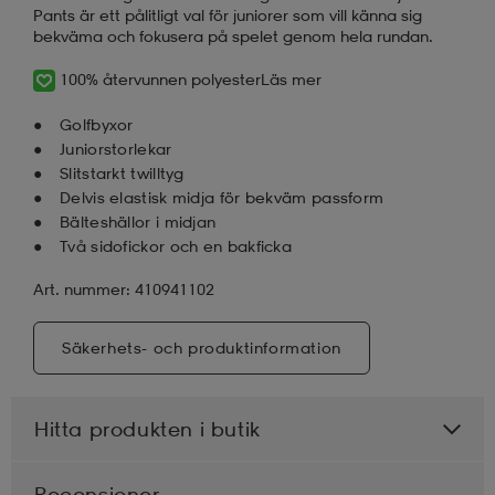
Pants är ett pålitligt val för juniorer som vill känna sig
bekväma och fokusera på spelet genom hela rundan.
100% återvunnen polyester
Läs mer
Golfbyxor
Juniorstorlekar
Slitstarkt twilltyg
Delvis elastisk midja för bekväm passform
Bälteshällor i midjan
Två sidofickor och en bakficka
Art. nummer: 410941102
Säkerhets- och produktinformation
Hitta produkten i butik
Recensioner