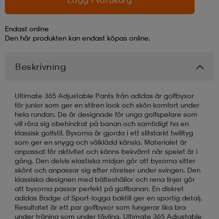
Endast online
Den här produkten kan endast köpas online.
Beskrivning
Ultimate 365 Adjustable Pants från adidas är golfbyxor
för junior som ger en stilren look och skön komfort under
hela rundan. De är designade för unga golfspelare som
vill röra sig obehindrat på banan och samtidigt ha en
klassisk golfstil. Byxorna är gjorda i ett slitstarkt twilltyg
som ger en snygg och välklädd känsla. Materialet är
anpassat för aktivitet och känns bekvämt när spelet är i
gång. Den delvis elastiska midjan gör att byxorna sitter
skönt och anpassar sig efter rörelser under svingen. Den
klassiska designen med bälteshällor och rena linjer gör
att byxorna passar perfekt på golfbanan. En diskret
adidas Badge of Sport-logga baktill ger en sportig detalj.
Resultatet är ett par golfbyxor som fungerar lika bra
under träning som under tävling. Ultimate 365 Adjustable