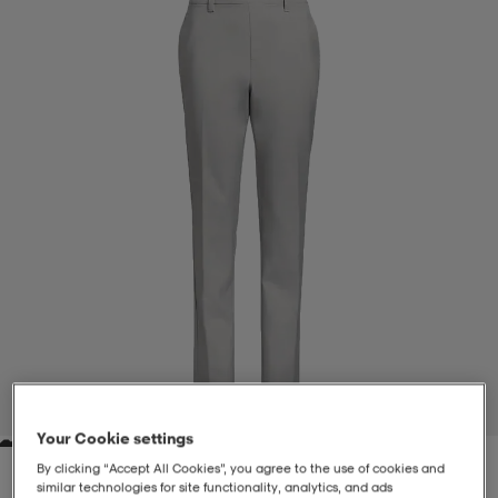
-BH
ngsskor
öjor & skjortor
ngsskor
ingsskor
ar
ingsskor
n
ingsskor
ts & toppar
or
n
kor
kor
öjor & skjortor
usskor
öjor & skjortor
skor
r
skor
n
tskor
 & klänningar
or
r & pannband
or
 & klänningar
-/Tennisskor
1
/
4
Your Cookie settings
r
andy-/Handbollsskor
kar & vantar
andy-/Handbollsskor
ller
ler
By clicking “Accept All Cookies”, you agree to the use of cookies and
similar technologies for site functionality, analytics, and ads