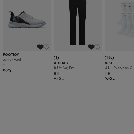
FOOTJOY
(1)
(188)
Junior Fuel
ADIDAS
NIKE
Jr Ult Adj Pnt
U Nk Everyday C
999:-
6pr-Bd
649:-
249:-