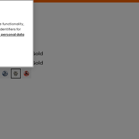
e functionality,
entifiers for
 personal data
Puma White-Gold
Puma White-Gold