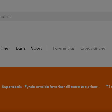
Herr
Barn
Sport
Föreningar
Erbjudanden
Köp 2 eller fler, få 25% på outdoor.
Till erbjudande