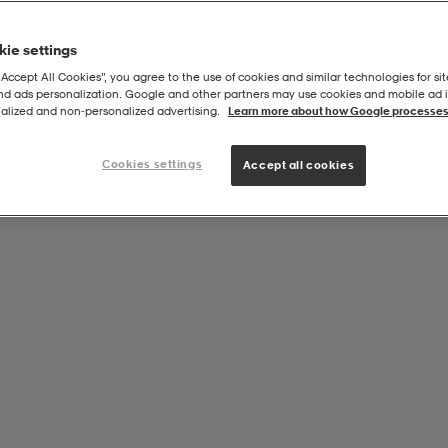
ie settings
“Accept All Cookies”, you agree to the use of cookies and similar technologies for sit
and ads personalization. Google and other partners may use cookies and mobile ad id
alized and non‑personalized advertising.
Learn more about how Google processes
Cookies settings
Accept all cookies