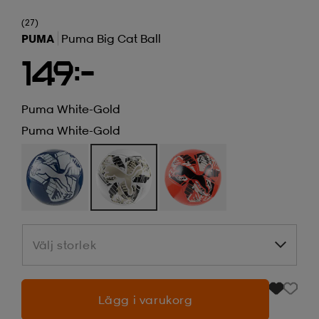
(27)
PUMA
Puma Big Cat Ball
149:-
Puma White-Gold
Puma White-Gold
Välj storlek
Välj storlek
Lägg i varukorg