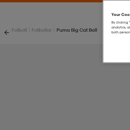
Your Cook
By clicking 
analytics, 
|
|
Fotboll
Fotbollar
Puma Big Cat Ball
both person