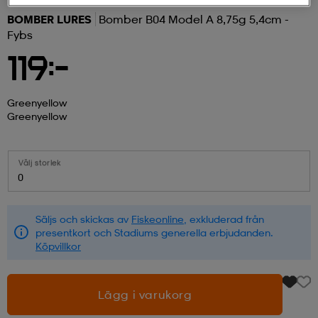
BOMBER LURES
Bomber B04 Model A 8,75g 5,4cm -
r & pannband
tskor
läder
tskor
r
ngsskor
Fybs
119:-
kar & vantar
skor
ukar
skor
kar & vantar
kor
Greenyellow
Greenyellow
ukar
sskor
ställ
sskor
ukar
lbehör
Välj storlek
0
ställ
stövlar
por
stövlar
ställ
er
Säljs och skickas av
Fiskeonline
, exkluderad från
presentkort och Stadiums generella erbjudanden.
por
ler
kläder
ler
läder
Köpvillkor
Lägg i varukorg
kläder
ngskor
asögon
ngskor
por