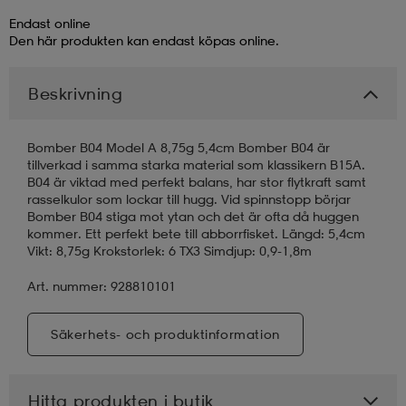
Endast online
läder
lbehör
r
lbehör
kläder
Den här produkten kan endast köpas online.
Beskrivning
asögon
äder
r
Bomber B04 Model A 8,75g 5,4cm Bomber B04 är
tillverkad i samma starka material som klassikern B15A.
r
s
B04 är viktad med perfekt balans, har stor flytkraft samt
rasselkulor som lockar till hugg. Vid spinnstopp börjar
Bomber B04 stiga mot ytan och det är ofta då huggen
kommer. Ett perfekt bete till abborrfisket. Längd: 5,4cm
äder
ård
äder
Vikt: 8,75g Krokstorlek: 6 TX3 Simdjup: 0,9-1,8m
Art. nummer: 928810101
s
s
Säkerhets- och produktinformation
ård
ård
Hitta produkten i butik