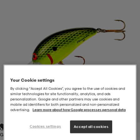
-BH
ngsskor
öjor & skjortor
ngsskor
ingsskor
ar
ingsskor
n
ingsskor
ts & toppar
or
n
kor
kor
öjor & skjortor
usskor
Your Cookie settings
öjor & skjortor
skor
r
skor
n
tskor
By clicking “Accept All Cookies”, you agree to the use of cookies and
similar technologies for site functionality, analytics, and ads
personalization. Google and other partners may use cookies and
mobile ad identifiers for both personalized and non‑personalized
 & klänningar
or
r & pannband
or
 & klänningar
-/Tennisskor
advertising.
Learn more about how Google processes personal data
1
/
1
Cookies settings
Accept all cookies
Greenyellow
r
andy-/Handbollsskor
kar & vantar
andy-/Handbollsskor
ller
ler
Greenyellow