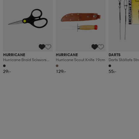
HURRICANE
HURRICANE
DARTS
Hurricane Braid Scissors
Hurricane Scout Knife 19cm
Darts Ståltafs S
13cm
15cm
29:-
129:-
55:-