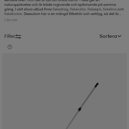
naturupplevelse och är både rogivande och spännande på samma
gång. I vårt stora utbud finns
fiskedrag
,
fiskerullar,
fiskespö
,
fiskelina
och
-BH
ngsskor
öjor & skjortor
ngsskor
ingsskor
fiskekrokar
. Dessutom har vi en mängd tillbehör och verktyg, så det är
lätt att hitta rätt produkter oavsett vad du ägnar dig åt i fråga om fiske.
Läs mer
ar
ingsskor
n
ingsskor
ts & toppar
or
Filter
Sortera
n
kor
kor
öjor & skjortor
usskor
öjor & skjortor
skor
r
skor
n
tskor
 & klänningar
or
r & pannband
or
 & klänningar
-/Tennisskor
r
andy-/Handbollsskor
kar & vantar
andy-/Handbollsskor
ller
ler