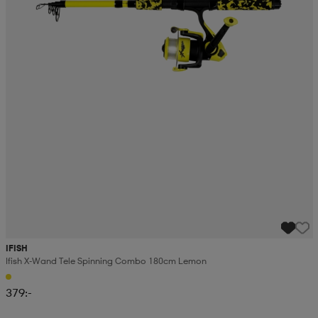
IFISH
Ifish X-Wand Tele Spinning Combo 180cm Lemon
379:-