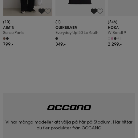
(10)
(1)
(346)
AIM´N
QUIKSILVER
HOKA
Sense Pants
Everyday Upf50 Ls Youth
W Bondi 9
+1
799:-
349:-
2 299:-
Vi har många modeller att välja på här på Stadium. Här hittar
du fler produkter från
OCCANO