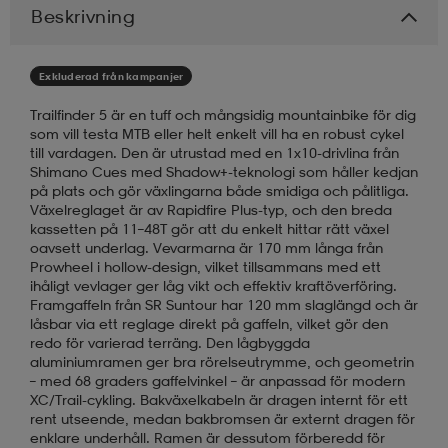
Beskrivning
läder
lbehör
r
lbehör
kläder
Exkluderad från kampanjer
Trailfinder 5 är en tuff och mångsidig mountainbike för dig
asögon
äder
r
som vill testa MTB eller helt enkelt vill ha en robust cykel
till vardagen. Den är utrustad med en 1x10-drivlina från
Shimano Cues med Shadow+-teknologi som håller kedjan
på plats och gör växlingarna både smidiga och pålitliga.
r
s
Växelreglaget är av Rapidfire Plus-typ, och den breda
kassetten på 11–48T gör att du enkelt hittar rätt växel
oavsett underlag. Vevarmarna är 170 mm långa från
Prowheel i hollow-design, vilket tillsammans med ett
äder
ård
äder
ihåligt vevlager ger låg vikt och effektiv kraftöverföring.
Framgaffeln från SR Suntour har 120 mm slaglängd och är
låsbar via ett reglage direkt på gaffeln, vilket gör den
redo för varierad terräng. Den lågbyggda
s
s
aluminiumramen ger bra rörelseutrymme, och geometrin
– med 68 graders gaffelvinkel – är anpassad för modern
XC/Trail-cykling. Bakväxelkabeln är dragen internt för ett
rent utseende, medan bakbromsen är externt dragen för
ård
ård
enklare underhåll. Ramen är dessutom förberedd för