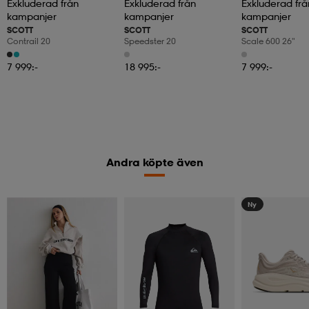
Exkluderad från
Exkluderad från
Exkluderad frå
kampanjer
kampanjer
kampanjer
SCOTT
SCOTT
SCOTT
Contrail 20
Speedster 20
Scale 600 26"
7 999:-
18 995:-
7 999:-
Andra köpte även
Ny