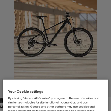
-BH
ngsskor
öjor & skjortor
ngsskor
ingsskor
ar
ingsskor
n
ingsskor
ts & toppar
or
n
kor
kor
öjor & skjortor
usskor
öjor & skjortor
skor
r
skor
n
tskor
 & klänningar
or
r & pannband
or
 & klänningar
-/Tennisskor
1
/
8
Your Cookie settings
By clicking “Accept All Cookies”, you agree to the use of cookies and
Matte Black
r
andy-/Handbollsskor
kar & vantar
andy-/Handbollsskor
ller
ler
similar technologies for site functionality, analytics, and ads
Matte Black
personalization. Google and other partners may use cookies and
mobile ad identifiers for both personalized and non‑personalized