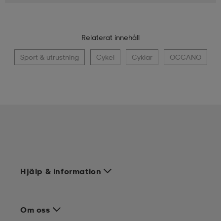
Relaterat innehåll
Sport & utrustning
Cykel
Cyklar
OCCANO
Hjälp & information
Om oss