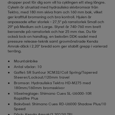
dropper post för dig som vill ta cyklingen ett steg längre.
Cykeln är utrustad med hydrauliska skivbromsar från
Tektro, med 180 mm skiva fram och 160 mm bak, vilket
ger kraftfull bromsning och bra kontroll. Hjulen är
anpassade efter storlek – 27,5" på ramstorlek Small och
29" på Medium och Large. Styret är 740–760 mm brett
beroende på ramstorlek och har 25 mm rise. Du får
också lock-on handtag, en bekväm DDK-sadel med
pressure release-teknik samt grovmönstrade Kenda
Amrak-däck i 2,20" bredd som ger stabilt grepp i varierad
terräng.
Mountainbike
Antal växlar: 10
Gaffel: SR Suntour XCM32/Coil Spring/Tapered
Steerer/Lockout/120mm travel
Bromsar: Hydrauliska Tektro HD-M275 med
180mm/160mm bromsskivor
Växelreglage: Shimano Cues SL-U6000-10R
Rapidfire Plus
Bakväxel: Shimano Cues RD-U6000 Shadow Plus/10
Speed
Däck: Kenda Amrak/2,20"/30 TPI