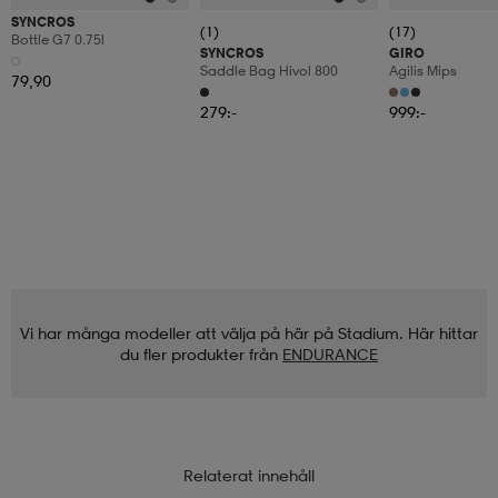
SYNCROS
(1)
(17)
Bottle G7 0.75l
SYNCROS
GIRO
Saddle Bag Hivol 800
Agilis Mips
79,90
279:-
999:-
Vi har många modeller att välja på här på Stadium. Här hittar
du fler produkter från
ENDURANCE
Relaterat innehåll