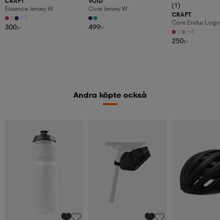
CRAFT
VOID
(1)
Essence Jersey W
Core Jersey W
CRAFT
+3
Core Endur Logo
300:-
499:-
+4
250:-
Andra köpte också