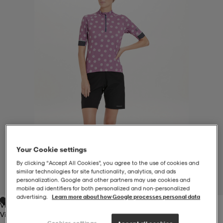
-BH
ngsskor
öjor & skjortor
ngsskor
ingsskor
ar
ingsskor
n
ingsskor
ts & toppar
or
n
kor
kor
öjor & skjortor
usskor
öjor & skjortor
skor
r
skor
n
tskor
Your Cookie settings
By clicking “Accept All Cookies”, you agree to the use of cookies and
 & klänningar
or
r & pannband
or
 & klänningar
-/Tennisskor
similar technologies for site functionality, analytics, and ads
personalization. Google and other partners may use cookies and
1
/
7
mobile ad identifiers for both personalized and non‑personalized
advertising.
Learn more about how Google processes personal data
Violett Vit
r
andy-/Handbollsskor
kar & vantar
andy-/Handbollsskor
ller
ler
Violett Vit