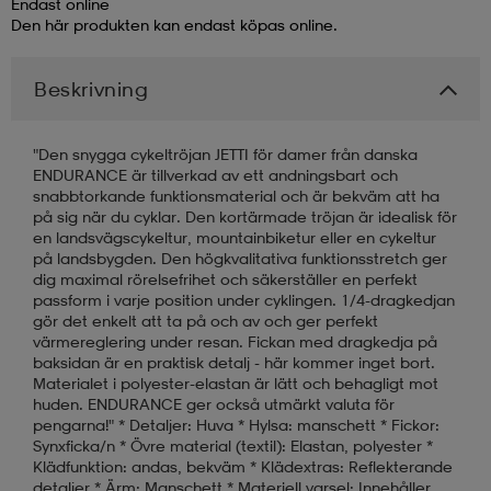
Endast online
Den här produkten kan endast köpas online.
läder
lbehör
r
lbehör
kläder
Beskrivning
asögon
äder
r
"Den snygga cykeltröjan JETTI för damer från danska
ENDURANCE är tillverkad av ett andningsbart och
snabbtorkande funktionsmaterial och är bekväm att ha
r
s
på sig när du cyklar. Den kortärmade tröjan är idealisk för
en landsvägscykeltur, mountainbiketur eller en cykeltur
på landsbygden. Den högkvalitativa funktionsstretch ger
dig maximal rörelsefrihet och säkerställer en perfekt
äder
ård
äder
passform i varje position under cyklingen. 1/4-dragkedjan
gör det enkelt att ta på och av och ger perfekt
värmereglering under resan. Fickan med dragkedja på
baksidan är en praktisk detalj - här kommer inget bort.
s
s
Materialet i polyester-elastan är lätt och behagligt mot
huden. ENDURANCE ger också utmärkt valuta för
pengarna!" * Detaljer: Huva * Hylsa: manschett * Fickor:
Synxficka/n * Övre material (textil): Elastan, polyester *
ård
ård
Klädfunktion: andas, bekväm * Klädextras: Reflekterande
detaljer * Ärm: Manschett * Materiell varsel: Innehåller