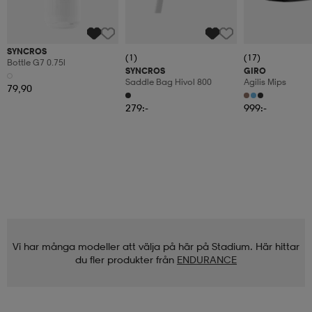
SYNCROS
(1)
(17)
Bottle G7 0.75l
SYNCROS
GIRO
Saddle Bag Hivol 800
Agilis Mips
79,90
279:-
999:-
Vi har många modeller att välja på här på Stadium. Här hittar
du fler produkter från
ENDURANCE