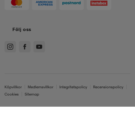
Följ oss
Köpvillkor
Medlemsvillkor
Integritetspolicy
Recensionspolicy
Cookies
Sitemap
Sverige - SEK
© Stadium Sverige AB, 601 60 Norrköping. Org.nr. 556236-4397
*
2XL