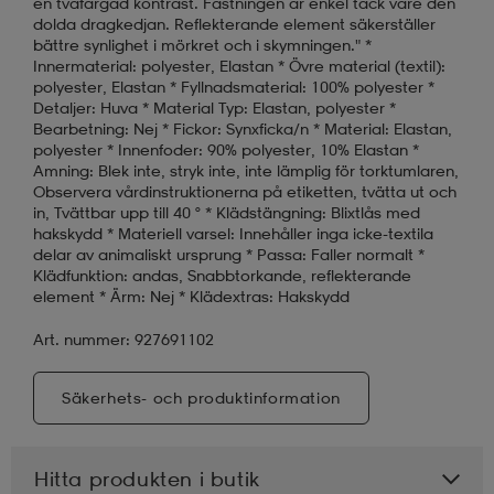
en tvåfärgad kontrast. Fästningen är enkel tack vare den
dolda dragkedjan. Reflekterande element säkerställer
bättre synlighet i mörkret och i skymningen." *
Innermaterial: polyester, Elastan * Övre material (textil):
polyester, Elastan * Fyllnadsmaterial: 100% polyester *
Detaljer: Huva * Material Typ: Elastan, polyester *
Bearbetning: Nej * Fickor: Synxficka/n * Material: Elastan,
polyester * Innenfoder: 90% polyester, 10% Elastan *
Amning: Blek inte, stryk inte, inte lämplig för torktumlaren,
Observera vårdinstruktionerna på etiketten, tvätta ut och
in, Tvättbar upp till 40 ° * Klädstängning: Blixtlås med
hakskydd * Materiell varsel: Innehåller inga icke-textila
delar av animaliskt ursprung * Passa: Faller normalt *
Klädfunktion: andas, Snabbtorkande, reflekterande
element * Ärm: Nej * Klädextras: Hakskydd
Art. nummer: 927691102
Säkerhets- och produktinformation
Hitta produkten i butik