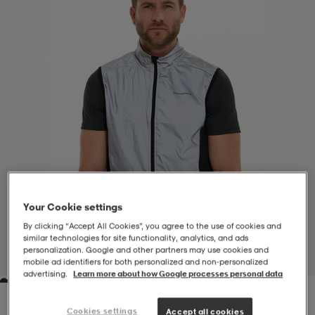
-BH
ngsskor
öjor & skjortor
ngsskor
ingsskor
ar
ingsskor
n
ingsskor
ts & toppar
or
n
kor
kor
öjor & skjortor
usskor
öjor & skjortor
skor
r
skor
n
tskor
Your Cookie settings
By clicking “Accept All Cookies”, you agree to the use of cookies and
 & klänningar
or
r & pannband
or
 & klänningar
-/Tennisskor
similar technologies for site functionality, analytics, and ads
personalization. Google and other partners may use cookies and
1
/
6
mobile ad identifiers for both personalized and non‑personalized
advertising.
Learn more about how Google processes personal data
r
andy-/Handbollsskor
kar & vantar
andy-/Handbollsskor
ller
ler
Cookies settings
Accept all cookies