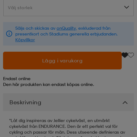
Välj storlek
Välj storlek
läder
lbehör
r
lbehör
kläder
Säljs och skickas av
onQuality
, exkluderad från
presentkort och Stadiums generella erbjudanden.
asögon
äder
r
Köpvillkor
r
s
Lägg i varukorg
Endast online
äder
ård
äder
Den här produkten kan endast köpas online.
Beskrivning
s
s
"Låt dig inspireras av Jellier cykelväst, en utmärkt
cykelväst från ENDURANCE. Den är ett perfekt val för
ård
ård
cykling och passar för män. Dess utseende definieras av