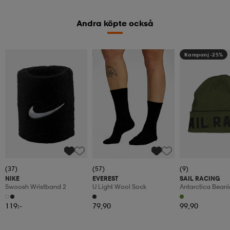
Andra köpte också
Kampanj -25%
Kampanj -25%
(37)
(57)
(9)
NIKE
EVEREST
SAIL RACING
Swoosh Wristband 2
U Light Wool Sock
Antarctica Beani
119:-
79,90
99,90