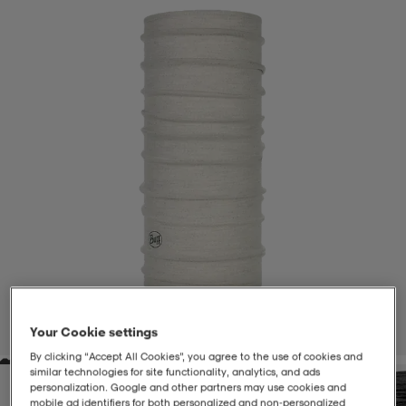
-BH
ngsskor
öjor & skjortor
ngsskor
ingsskor
ar
ingsskor
n
ingsskor
ts & toppar
or
n
kor
kor
öjor & skjortor
usskor
öjor & skjortor
skor
r
skor
n
tskor
 & klänningar
or
r & pannband
or
 & klänningar
-/Tennisskor
Your Cookie settings
1
/
1
By clicking “Accept All Cookies”, you agree to the use of cookies and
similar technologies for site functionality, analytics, and ads
r
andy-/Handbollsskor
kar & vantar
andy-/Handbollsskor
ller
ler
personalization. Google and other partners may use cookies and
mobile ad identifiers for both personalized and non‑personalized