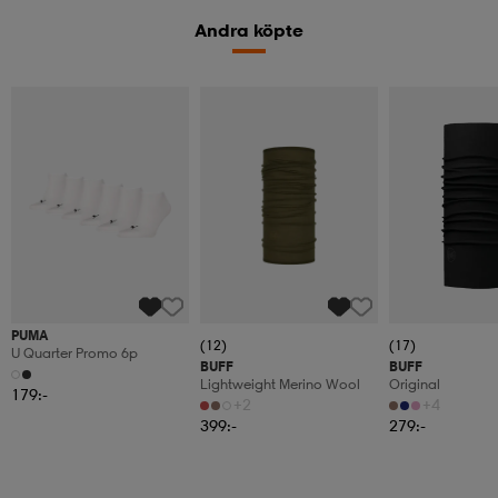
Andra köpte
PUMA
(12)
(17)
U Quarter Promo 6p
BUFF
BUFF
Lightweight Merino Wool
Original
179:-
+2
+4
399:-
279:-