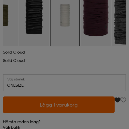
läder
lbehör
r
lbehör
kläder
asögon
äder
r
Solid Cloud
r
s
Solid Cloud
äder
ård
äder
Välj storlek
ONESIZE
s
s
Lägg i varukorg
ård
ård
Hämta redan idag?
Välj
butik