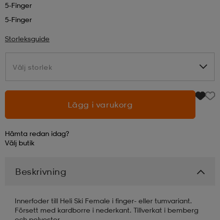
5-Finger
5-Finger
läder
lbehör
r
lbehör
kläder
Storleksguide
asögon
äder
r
Välj storlek
Välj storlek
r
s
Lägg i varukorg
äder
ård
äder
Hämta redan idag?
Välj
butik
s
s
Beskrivning
Innerfoder till Heli Ski Female i finger- eller tumvariant.
ård
ård
Försett med kardborre i nederkant. Tillverkat i bemberg
och polyester.