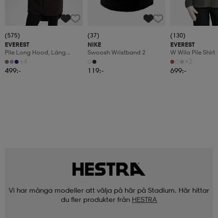
(575)
(37)
(130)
EVEREST
NIKE
EVEREST
Pile Long Hood, Lång
Swoosh Wristband 2
W Wila Pile Shirt
Fleecetröja, Dam
+4
+2
499:-
119:-
699:-
Vi har många modeller att välja på här på Stadium. Här hittar
du fler produkter från
HESTRA