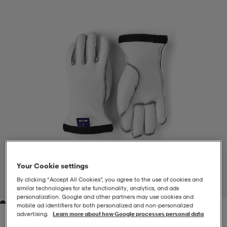
-BH
ngsskor
öjor & skjortor
ngsskor
ingsskor
ar
ingsskor
n
ingsskor
ts & toppar
or
n
kor
kor
öjor & skjortor
usskor
öjor & skjortor
skor
r
skor
n
tskor
Your Cookie settings
 & klänningar
or
r & pannband
or
 & klänningar
-/Tennisskor
By clicking “Accept All Cookies”, you agree to the use of cookies and
1
/
4
similar technologies for site functionality, analytics, and ads
personalization. Google and other partners may use cookies and
mobile ad identifiers for both personalized and non‑personalized
r
andy-/Handbollsskor
kar & vantar
andy-/Handbollsskor
ller
ler
advertising.
Learn more about how Google processes personal data