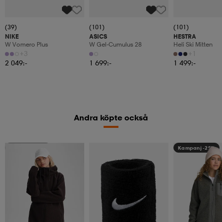
(39)
(101)
(101)
NIKE
ASICS
HESTRA
W Vomero Plus
W Gel-Cumulus 28
Heli Ski Mitten
+3
+1
2 049:-
1 699:-
1 499:-
Andra köpte också
Kampanj -25%
Kampanj -25%