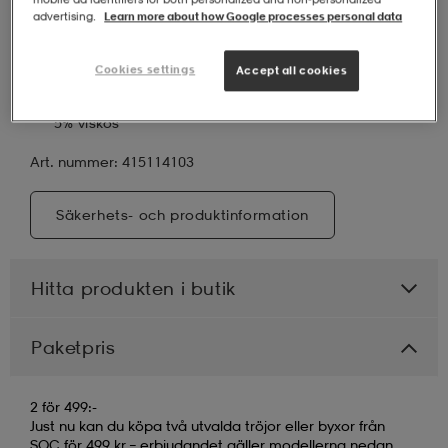
Elastisk midja med dragsko
advertising.
Learn more about how Google processes personal data
Mjuk borstad insida
Två sidofickor
Cookies settings
Accept all cookies
Plaggets innerbenslängd i stl. M: ca 76 cm.
59% hållbar bomull, 36% återvunnen polyester och
5% viskos
Art. nummer: 415114103
Säkerhets- och produktinformation
Hitta produkten i butik
Paketpris
2 för 499:-
Just nu kan du köpa två utvalda tröjor eller byxor från
SOC för 499 kr – erbjudandet gäller modellerna nedan