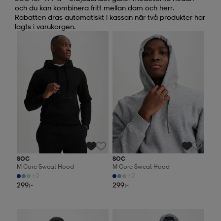
och du kan kombinera fritt mellan dam och herr.
Rabatten dras automatiskt i kassan när två produkter har
lagts i varukorgen.
2 för 499:-
2 för 499:-
SOC
SOC
M Core Sweat Hood
M Core Sweat Hood
+2
+2
299:-
299:-
2 för 499:-
2 för 499:-