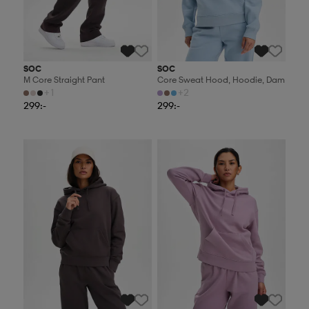
SOC
SOC
M Core Straight Pant
Core Sweat Hood, Hoodie, Dam
+1
+2
299:-
299:-
2 för 499:-
2 för 499:-