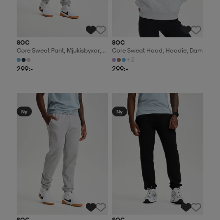
SOC
SOC
Core Sweat Pant, Mjukisbyxor,
Core Sweat Hood, Hoodie, Dam
Herr
+2
299:-
299:-
2 för 499:-
2 för 499:-
Ny
Ny
SOC
SOC