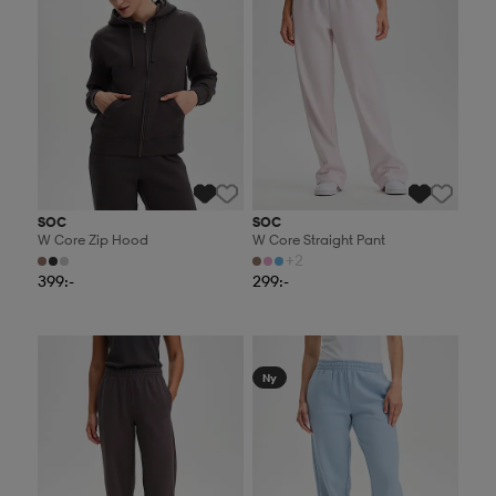
SOC
SOC
W Core Zip Hood
W Core Straight Pant
+2
399:-
299:-
2 för 499:-
2 för 499:-
Ny