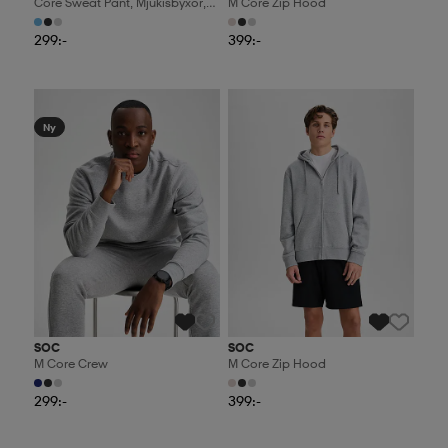
Core Sweat Pant, Mjukisbyxor,
M Core Zip Hood
Herr
299:-
399:-
2 för 499:-
2 för 499:-
Ny
SOC
SOC
M Core Crew
M Core Zip Hood
299:-
399:-