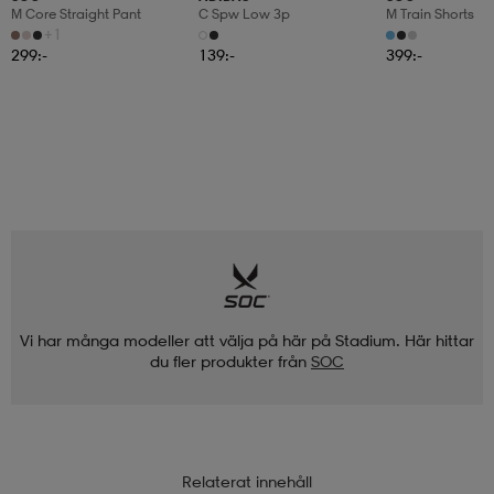
M Core Straight Pant
C Spw Low 3p
M Train Shorts
+1
299:-
139:-
399:-
Vi har många modeller att välja på här på Stadium. Här hittar
du fler produkter från
SOC
Relaterat innehåll