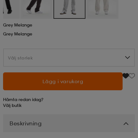
läder
lbehör
r
lbehör
kläder
Grey Melange
Grey Melange
asögon
äder
r
Välj storlek
Välj storlek
r
s
Lägg i varukorg
äder
ård
äder
Hämta redan idag?
Välj
butik
s
s
Beskrivning
ård
ård