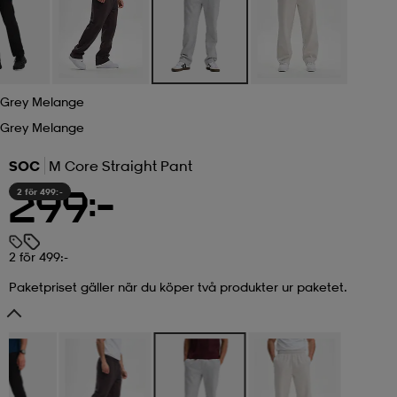
r & pannband
tskor
läder
tskor
r
ngsskor
Grey Melange
kar & vantar
skor
ukar
skor
kar & vantar
kor
Grey Melange
SOC
M Core Straight Pant
ukar
sskor
ställ
sskor
ukar
lbehör
2 för 499:-
299:-
ställ
stövlar
por
stövlar
ställ
er
2 för 499:-
Paketpriset gäller när du köper två produkter ur paketet.
por
ler
kläder
ler
läder
kläder
ngskor
asögon
ngskor
por