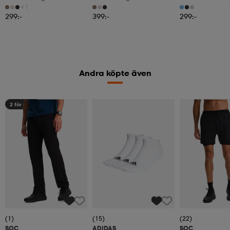
Mjukisbyxor, Herr
+1
299:-
399:-
299:-
Andra köpte även
2 för 499:-
(1)
(15)
(22)
SOC
ADIDAS
SOC