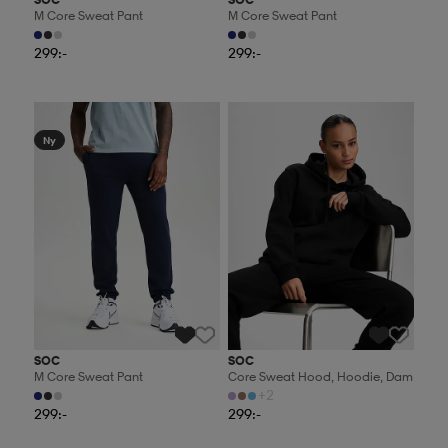
M Core Sweat Pant
M Core Sweat Pant
299:-
299:-
2 för 499:-
2 för 499:-
Ny
SOC
SOC
M Core Sweat Pant
Core Sweat Hood, Hoodie, Dam
+2
299:-
299:-