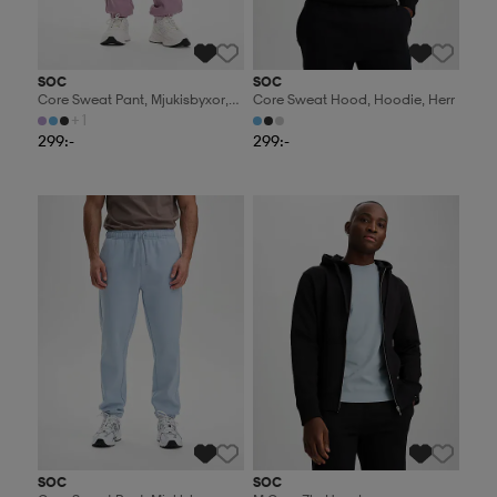
SOC
SOC
Core Sweat Pant, Mjukisbyxor,
Core Sweat Hood, Hoodie, Herr
Dam
+1
299:-
299:-
2 för 499:-
2 för 499:-
SOC
SOC