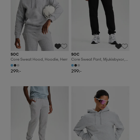
SOC
SOC
Core Sweat Hood, Hoodie, Herr
Core Sweat Pant, Mjukisbyxor,
Herr
299:-
299:-
2 för 499:-
2 för 499:-