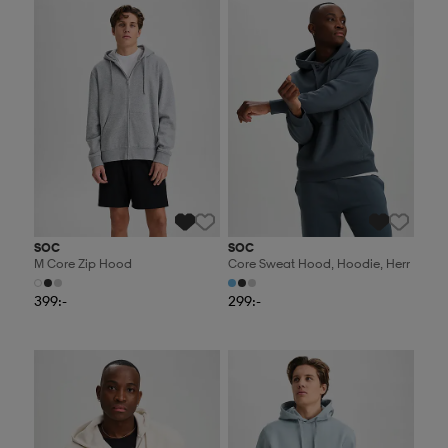
SOC
SOC
M Core Zip Hood
Core Sweat Hood, Hoodie, Herr
399:-
299:-
2 för 499:-
2 för 499:-