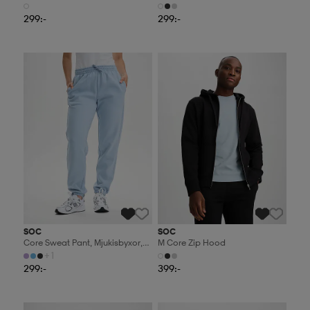
299:-
299:-
2 för 499:-
2 för 499:-
SOC
SOC
Core Sweat Pant, Mjukisbyxor,
M Core Zip Hood
Dam
+1
299:-
399:-
2 för 499:-
2 för 499:-