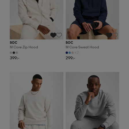
SOC
SOC
M Core Zip Hood
M Core Sweat Hood
+2
399:-
299:-
2 för 499:-
2 för 499:-