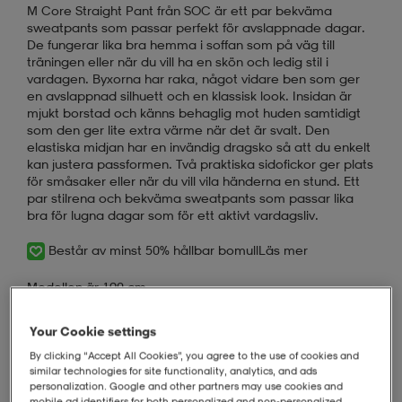
M Core Straight Pant från SOC är ett par bekväma
sweatpants som passar perfekt för avslappnade dagar.
De fungerar lika bra hemma i soffan som på väg till
träningen eller när du vill ha en skön och ledig stil i
vardagen. Byxorna har raka, något vidare ben som ger
en avslappnad silhuett och en klassisk look. Insidan är
mjukt borstad och känns behaglig mot huden samtidigt
som den ger lite extra värme när det är svalt. Den
elastiska midjan har en invändig dragsko så att du enkelt
kan justera passformen. Två praktiska sidofickor ger plats
för småsaker eller när du vill vila händerna en stund. Ett
par stilrena och bekväma sweatpants som passar lika
bra för lugna dagar som för ett aktivt vardagsliv.
Består av minst 50% hållbar bomull
Läs mer
Modellen är 190 cm
Använder storlek:
M
Your Cookie settings
Sweatpants
By clicking “Accept All Cookies”, you agree to the use of cookies and
similar technologies for site functionality, analytics, and ads
Herrstorlekar
personalization. Google and other partners may use cookies and
Raka, något vidare ben
mobile ad identifiers for both personalized and non‑personalized