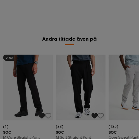
Andra tittade även på
2 för 499:-
2 för 499:-
(1)
(33)
(135)
SOC
SOC
SOC
M Core Straight Pant
M Soft Straight Pant
Core Sweat Pant