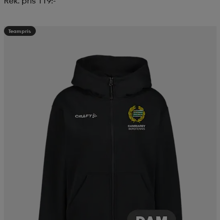
Rek. pris 119:-
Teampris