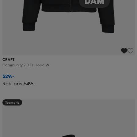
CRAFT
Community 2.0 Fz Hood W
529:-
Rek. pris 649:-
Teampris