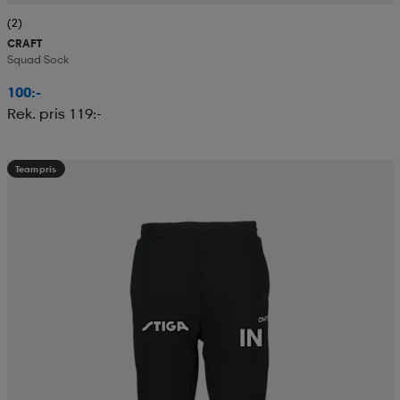
(2)
CRAFT
Squad Sock
100:-
Rek. pris 119:-
Teampris