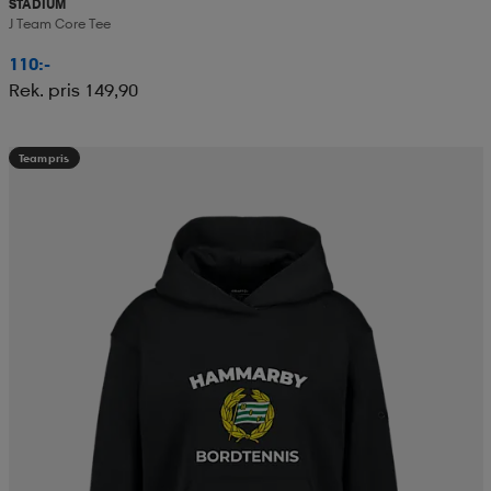
STADIUM
J Team Core Tee
110:-
Rek. pris 149,90
Teampris