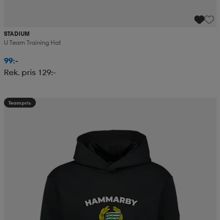
STADIUM
U Team Training Hat
99:-
Rek. pris 129:-
Teampris