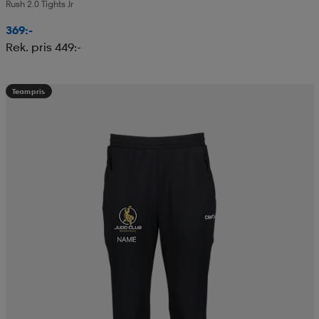
Rush 2.0 Tights Jr
369:-
Rek. pris 449:-
Teampris