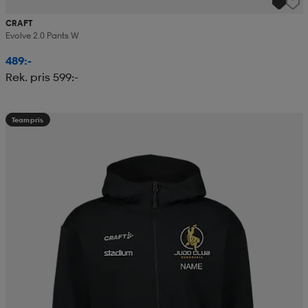
CRAFT
Evolve 2.0 Pants W
489:-
Rek. pris 599:-
Teampris