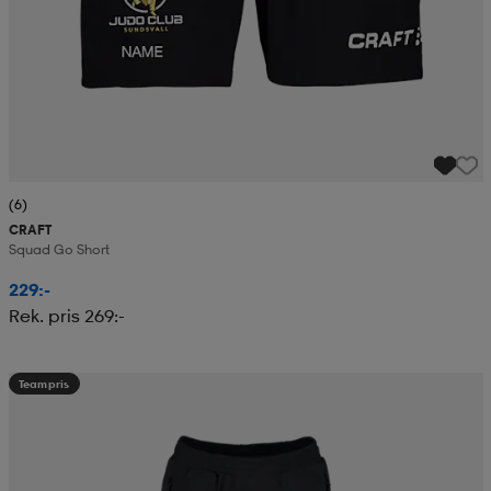
(6)
CRAFT
Squad Go Short
229:-
Rek. pris 269:-
Teampris