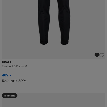
CRAFT
Evolve 2.0 Pants M
489:-
Rek. pris 599:-
Teampris