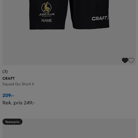
(3)
CRAFT
Squad Go Short Jr
209:-
Rek. pris 249:-
Teampris