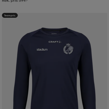
Rek. pris 599:-
Teampris