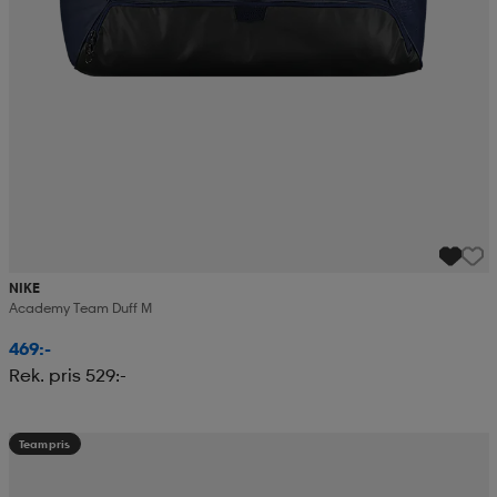
NIKE
Academy Team Duff M
469:-
Rek. pris 529:-
Teampris