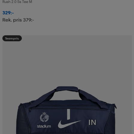
Rush 2.0 Ss Tee M
329:-
Rek. pris 379:-
Teampris