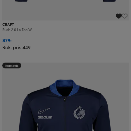
CRAFT
Rush 2.0 Ls Tee W
379:-
Rek. pris 449:-
Teampris