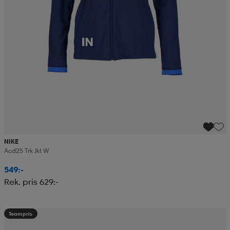
NIKE
Acd25 Trk Jkt W
549:-
Rek. pris 629:-
Teampris