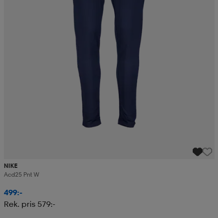
NIKE
Acd25 Pnt W
499:-
Rek. pris 579:-