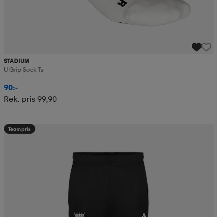
STADIUM
U Grip Sock Ts
90:-
Rek. pris 99,90
Teampris