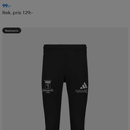
99:-
Rek. pris 129:-
Teampris