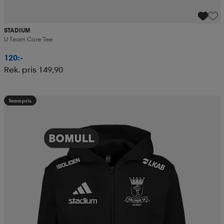
STADIUM
U Team Core Tee
120:-
Rek. pris 149,90
Teampris