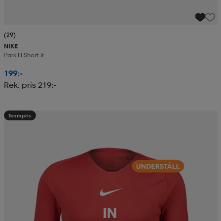
(29)
NIKE
Park Iii Short Jr
199:-
Rek. pris 219:-
Teampris