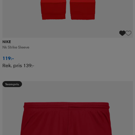
NIKE
Nk Strike Sleeve
119:-
Rek. pris 139:-
Teampris