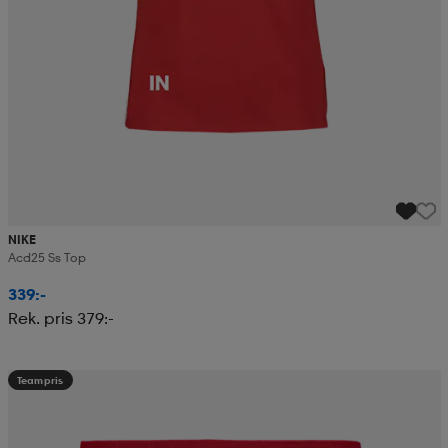
NIKE
Acd25 Ss Top
339:-
Rek. pris 379:-
Teampris