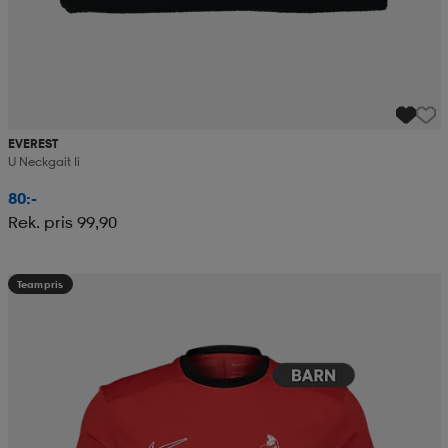
EVEREST
U Neckgait Ii
80:-
Rek. pris 99,90
Teampris