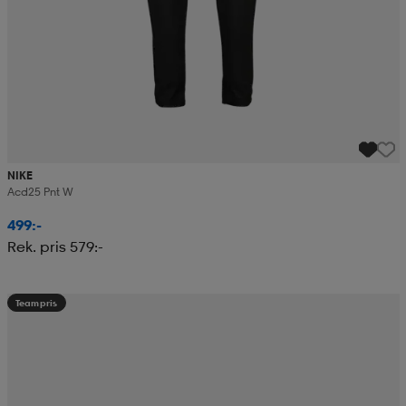
NIKE
Acd25 Pnt W
499:-
Rek. pris 579:-
Teampris