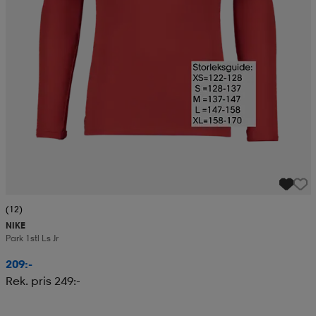
(12)
NIKE
Park 1stl Ls Jr
209:-
Rek. pris 249:-