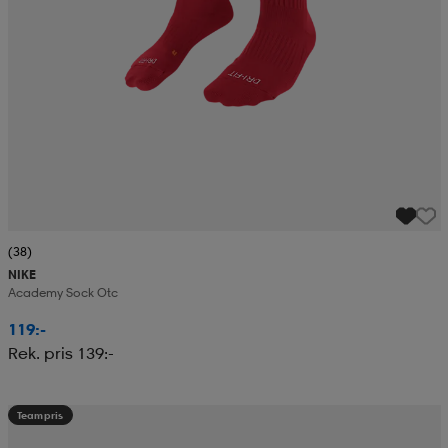
(38)
NIKE
Academy Sock Otc
119:-
Rek. pris 139:-
Teampris