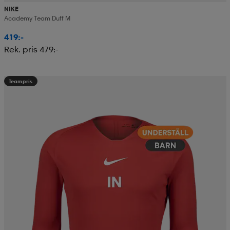
NIKE
Academy Team Duff M
419:-
Rek. pris 479:-
Teampris