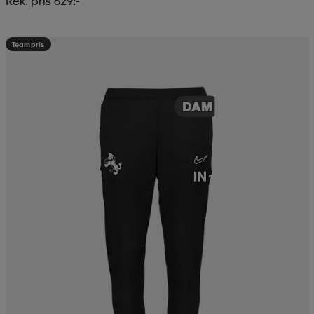
Rek. pris 629:-
Teampris