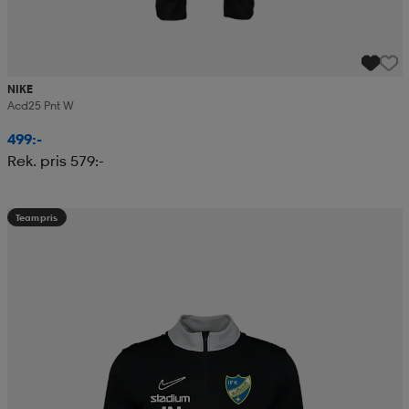
NIKE
Acd25 Pnt W
499:-
Rek. pris 579:-
Teampris