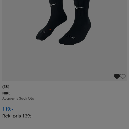
(38)
NIKE
Academy Sock Otc
119:-
Rek. pris 139:-