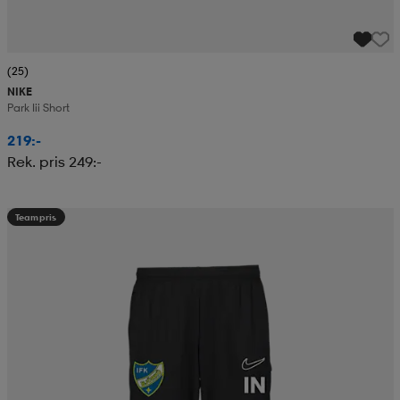
(25)
NIKE
Park Iii Short
219:-
Rek. pris 249:-
Teampris