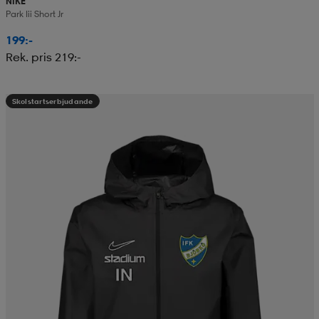
NIKE
Park Iii Short Jr
199:-
Rek. pris 219:-
Skolstartserbjudande