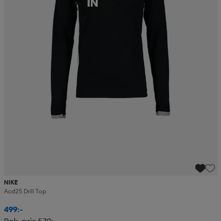
NIKE
Acd25 Drill Top
499:-
Rek. pris 579:-