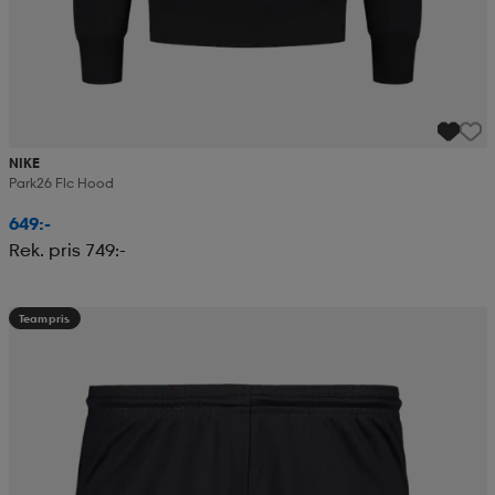
NIKE
Park26 Flc Hood
649:-
Rek. pris 749:-
Teampris