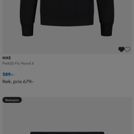
NIKE
Park26 Flc Hood Jr
589:-
Rek. pris 679:-
Teampris