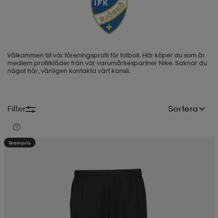
-BH
ngsskor
öjor & skjortor
ngsskor
ingsskor
Välkommen till vår föreningsprofil för fotboll. Här köper du som är
ar
ingsskor
n
ingsskor
ts & toppar
or
medlem profilkläder från vår varumärkespartner Nike.
Saknar du
något här, vänligen kontakta vårt kansli.
n
kor
kor
öjor & skjortor
usskor
Filter
Sortera
öjor & skjortor
skor
r
skor
n
tskor
Teampris
 & klänningar
or
r & pannband
or
 & klänningar
-/Tennisskor
r
andy-/Handbollsskor
kar & vantar
andy-/Handbollsskor
ller
ler