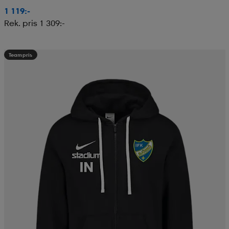
1 119:-
Rek. pris 1 309:-
Teampris