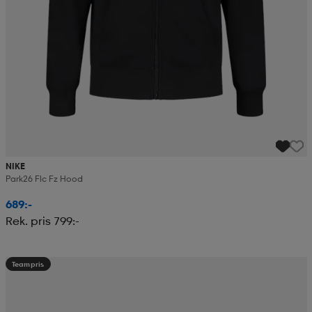
NIKE
Park26 Flc Fz Hood
689:-
Rek. pris 799:-
Teampris