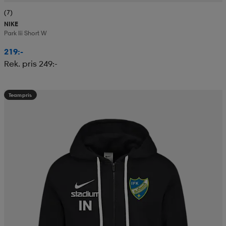
(7)
NIKE
Park Iii Short W
219:-
Rek. pris 249:-
Teampris