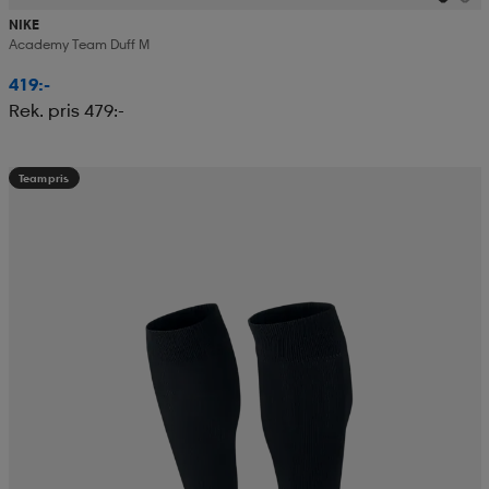
NIKE
Academy Team Duff M
419:-
Rek. pris 479:-
Teampris