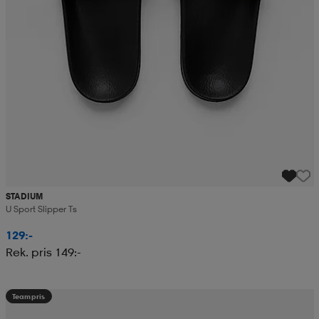
STADIUM
U Sport Slipper Ts
129:-
Rek. pris 149:-
Teampris