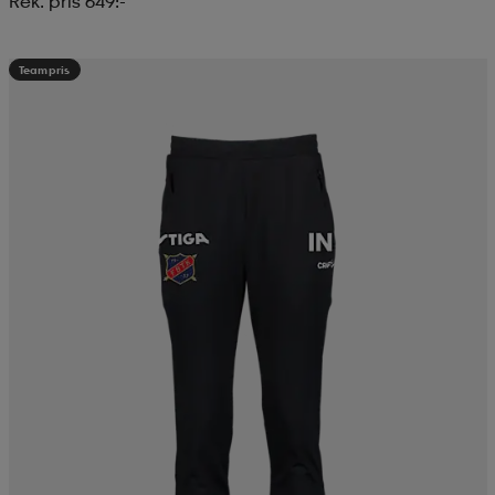
Rek. pris 649:-
Teampris