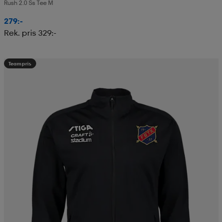
Rush 2.0 Ss Tee M
279:-
Rek. pris 329:-
Teampris