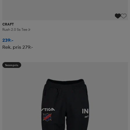
CRAFT
Rush 2.0 Ss Tee Jr
239:-
Rek. pris 279:-
Teampris