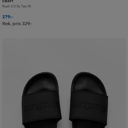
CRAFT
Rush 2.0 Ss Tee W
279:-
Rek. pris 329:-
Teampris