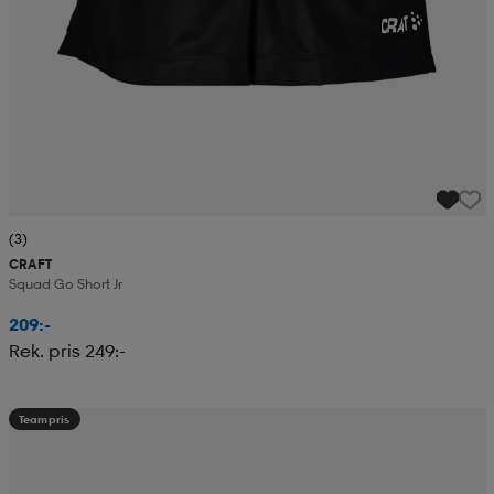
(3)
CRAFT
Squad Go Short Jr
209:-
Rek. pris 249:-
Teampris