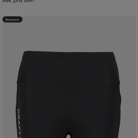
Rek. pris 549:-
Teampris