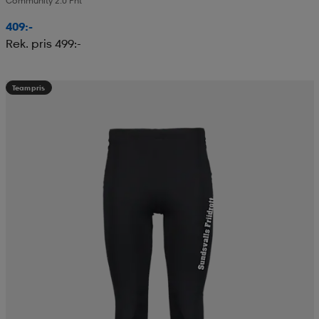
Community 2.0 Pnt
409:-
Rek. pris 499:-
Teampris