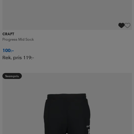
CRAFT
Progress Mid Sock
100:-
Rek. pris 119:-
Teampris