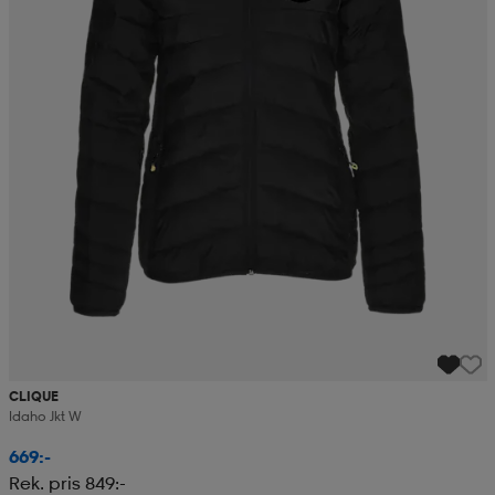
CLIQUE
Idaho Jkt W
669:-
Rek. pris 849:-