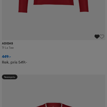
ADIDAS
Tf Ls Tee
449:-
Rek. pris 549:-
Teampris