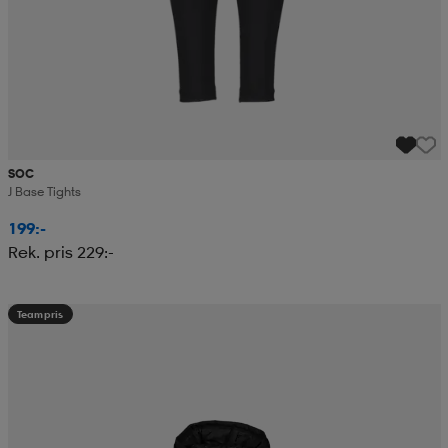
SOC
J Base Tights
199:-
Rek. pris 229:-
Teampris