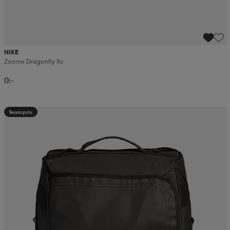
NIKE
Zoomx Dragonfly Xc
0:-
Teampris