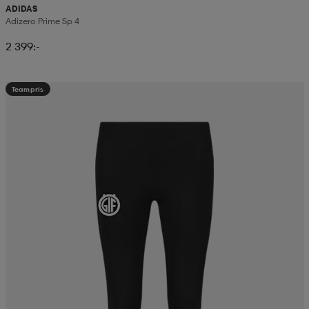
ADIDAS
Adizero Prime Sp 4
2 399:-
Teampris