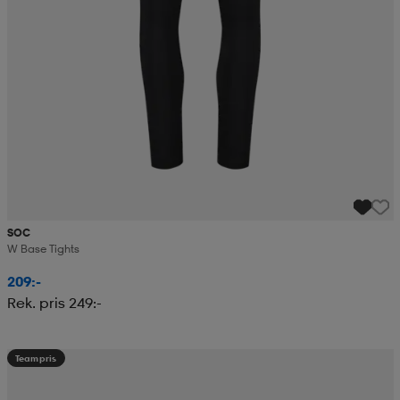
SOC
W Base Tights
209:-
Rek. pris 249:-
Teampris