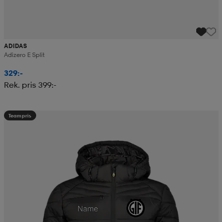
ADIDAS
Adizero E Split
329:-
Rek. pris 399:-
Teampris