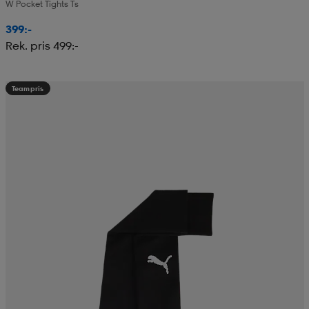
W Pocket Tights Ts
399:-
Rek. pris 499:-
Teampris