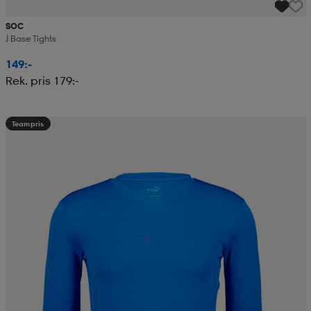
SOC
J Base Tights
149:-
Rek. pris 179:-
Teampris