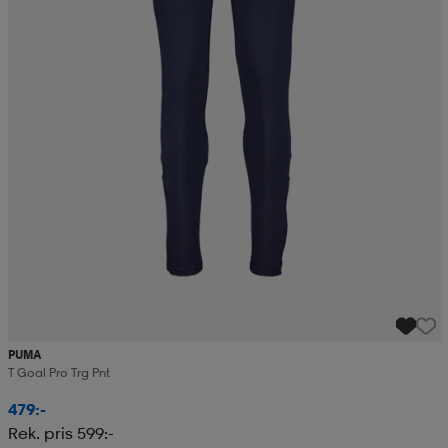
PUMA
T Goal Pro Trg Pnt
479:-
Rek. pris 599:-