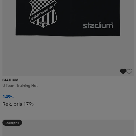
STADIUM
U Team Training Hat
149:-
Rek. pris 179:-
Teampris