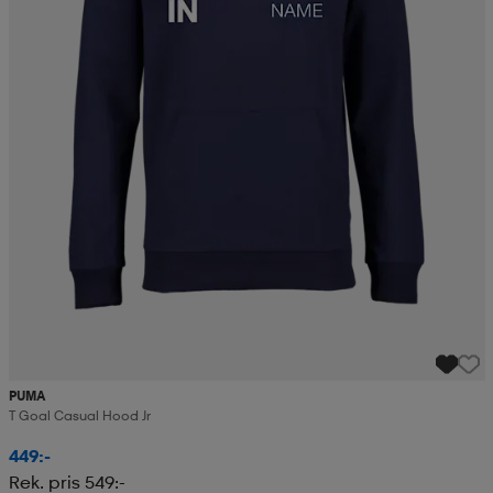
PUMA
T Goal Casual Hood Jr
449:-
Rek. pris 549:-