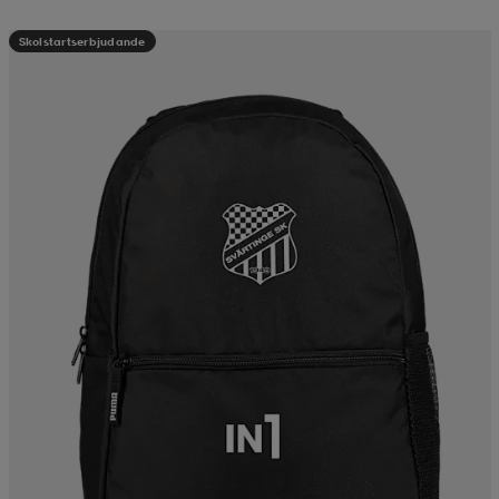
Skolstartserbjudande