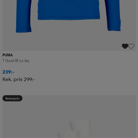
PUMA
T Goal Bl Ls Jsy
239:-
Rek. pris 299:-
Teampris