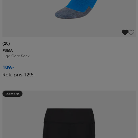
(20)
PUMA
Liga Core Sock
109:-
Rek. pris 129:-
Teampris