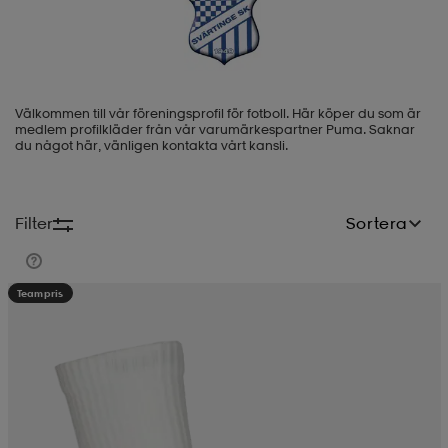
-BH
ngsskor
öjor & skjortor
ngsskor
ingsskor
Välkommen till vår föreningsprofil för fotboll. Här köper du som är
ar
ingsskor
n
ingsskor
ts & toppar
or
medlem profilkläder från vår varumärkespartner Puma. Saknar
du något här, vänligen kontakta vårt kansli.
n
kor
kor
öjor & skjortor
usskor
Filter
Sortera
öjor & skjortor
skor
r
skor
n
tskor
Teampris
 & klänningar
or
r & pannband
or
 & klänningar
-/Tennisskor
r
andy-/Handbollsskor
kar & vantar
andy-/Handbollsskor
ller
ler