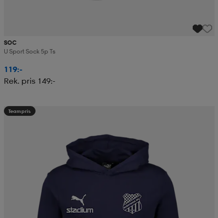
SOC
U Sport Sock 5p Ts
119:-
Rek. pris 149:-
Teampris