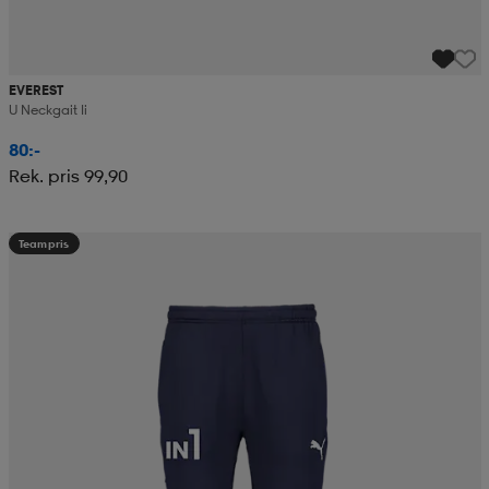
EVEREST
U Neckgait Ii
80:-
Rek. pris 99,90
Teampris