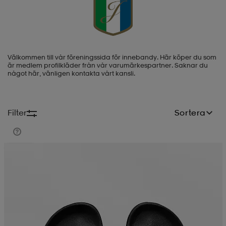
-BH
ngsskor
öjor & skjortor
ngsskor
ingsskor
Välkommen till vår föreningssida för innebandy. Här köper du som
ar
ingsskor
n
ingsskor
ts & toppar
or
är medlem profilkläder från vår varumärkespartner. Saknar du
något här, vänligen kontakta vårt kansli.
n
kor
kor
öjor & skjortor
usskor
Filter
Sortera
öjor & skjortor
skor
r
skor
n
tskor
Teampris
 & klänningar
or
r & pannband
or
 & klänningar
-/Tennisskor
r
andy-/Handbollsskor
kar & vantar
andy-/Handbollsskor
ller
ler