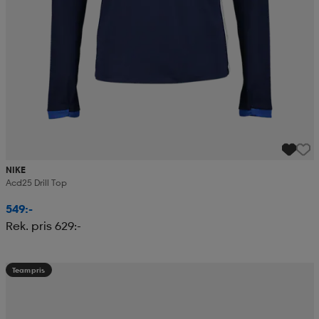
NIKE
Acd25 Drill Top
549:-
Rek. pris 629:-
Teampris