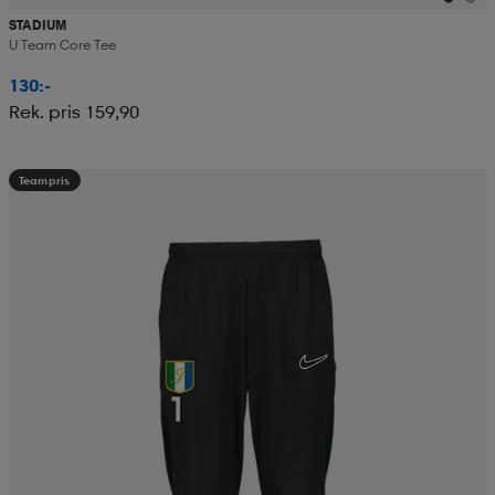
STADIUM
U Team Core Tee
130:-
Rek. pris 159,90
Teampris