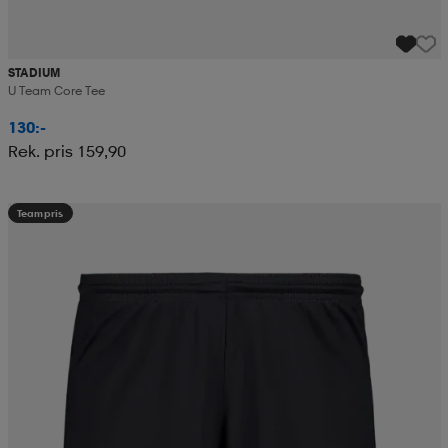
STADIUM
U Team Core Tee
130:-
Rek. pris 159,90
Teampris