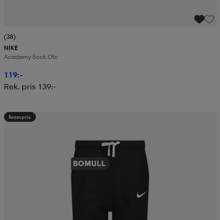
(38)
NIKE
Academy Sock Otc
119:-
Rek. pris 139:-
Teampris