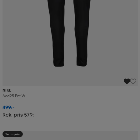
NIKE
Acd25 Pnt W
499:-
Rek. pris 579:-
Teampris