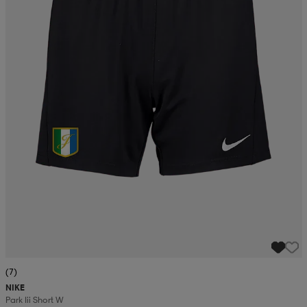
(7)
NIKE
Park Iii Short W