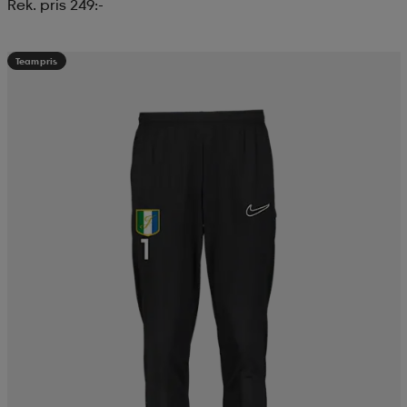
Rek. pris 249:-
Teampris