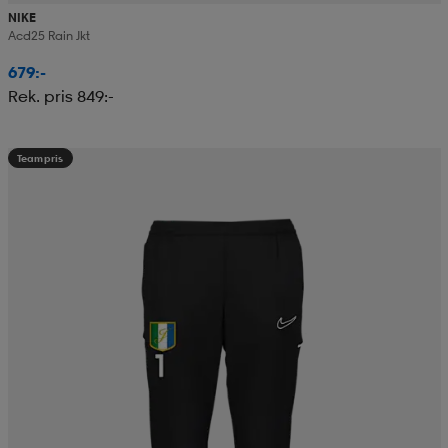
NIKE
Acd25 Rain Jkt
679:-
Rek. pris 849:-
Teampris