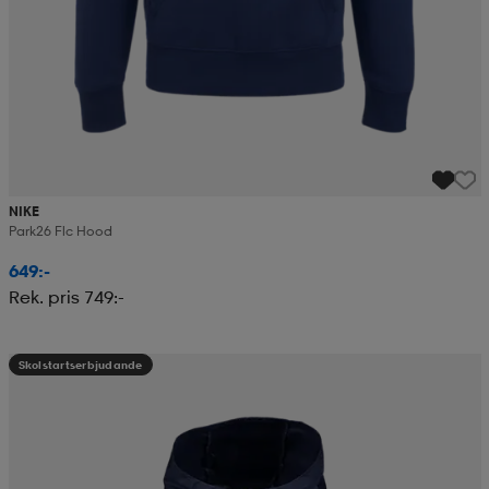
NIKE
Park26 Flc Hood
649:-
Rek. pris 749:-
Skolstartserbjudande