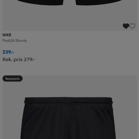
NIKE
Park26 Shorts
239:-
Rek. pris 279:-
Teampris