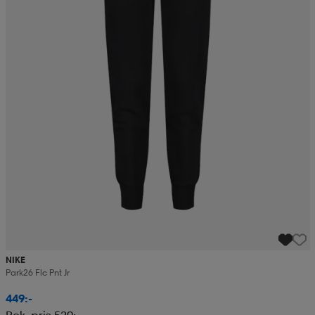
NIKE
Park26 Flc Pnt Jr
449:-
Rek. pris 529:-