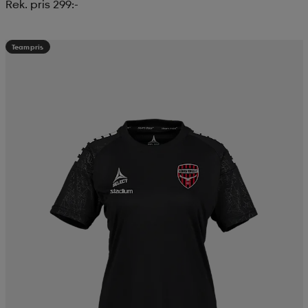
Rek. pris 299:-
Teampris