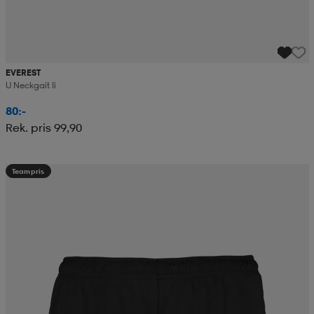
EVEREST
U Neckgait Ii
80:-
Rek. pris 99,90
Teampris