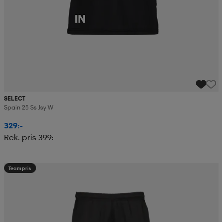
SELECT
Spain 25 Ss Jsy W
329:-
Rek. pris 399:-
Teampris