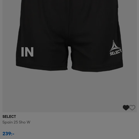
SELECT
Spain 25 Sho W
239:-