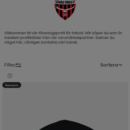
-BH
ngsskor
öjor & skjortor
ngsskor
ingsskor
Välkommen till vår föreningsprofil för fotboll. Här köper du som är
ar
ingsskor
n
ingsskor
ts & toppar
or
medlem profilkläder från vår varumärkespartner. Saknar du
något här, vänligen kontakta vårt kansli.
n
kor
kor
öjor & skjortor
usskor
Filter
Sortera
öjor & skjortor
skor
r
skor
n
tskor
Teampris
 & klänningar
or
r & pannband
or
 & klänningar
-/Tennisskor
r
andy-/Handbollsskor
kar & vantar
andy-/Handbollsskor
ller
ler