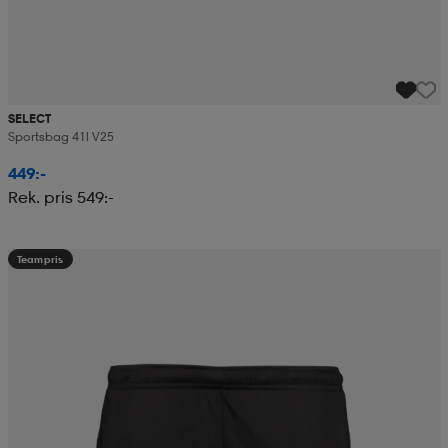
SELECT
Sportsbag 41l V25
449:-
Rek. pris 549:-
Teampris