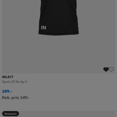
SELECT
Spain 25 Ss Jsy Jr
289:-
Rek. pris 349:-
Teampris