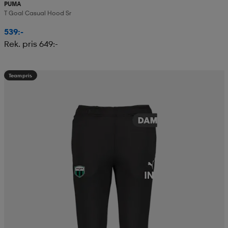
PUMA
T Goal Casual Hood Sr
539:-
Rek. pris 649:-
Teampris