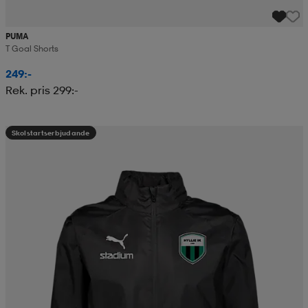
PUMA
T Goal Shorts
249:-
Rek. pris 299:-
Skolstartserbjudande