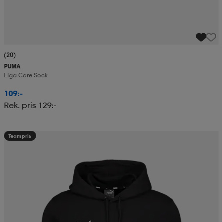
(20)
PUMA
Liga Core Sock
109:-
Rek. pris 129:-
Teampris