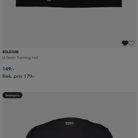
STADIUM
U Team Training Hat
149:-
Rek. pris 179:-
Teampris