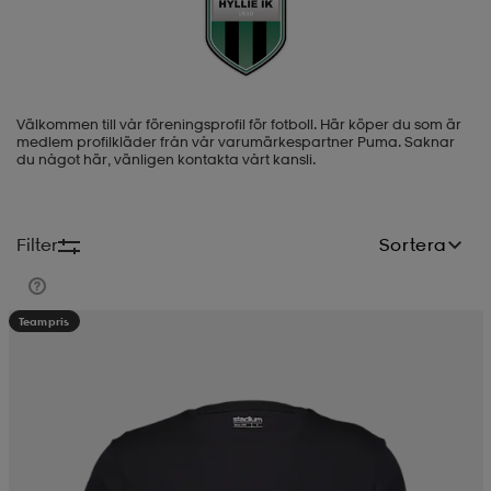
-BH
ngsskor
öjor & skjortor
ngsskor
ingsskor
Välkommen till vår föreningsprofil för fotboll. Här köper du som är
ar
ingsskor
n
ingsskor
ts & toppar
or
medlem profilkläder från vår varumärkespartner Puma. Saknar
du något här, vänligen kontakta vårt kansli.
n
kor
kor
öjor & skjortor
usskor
Filter
Sortera
öjor & skjortor
skor
r
skor
n
tskor
Teampris
 & klänningar
or
r & pannband
or
 & klänningar
-/Tennisskor
r
andy-/Handbollsskor
kar & vantar
andy-/Handbollsskor
ller
ler