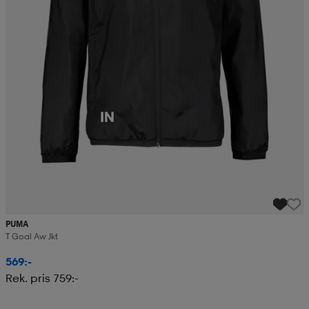
PUMA
T Goal Aw Jkt
569:-
Rek. pris 759:-