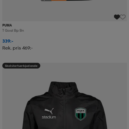
PUMA
T Goal Bp Bn
339:-
Rek. pris 469:-
Skolstartserbjudande