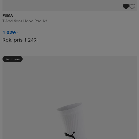
PUMA
T Additions Hood Pad Jkt
1 029:-
Rek. pris 1 249:-
Teampris