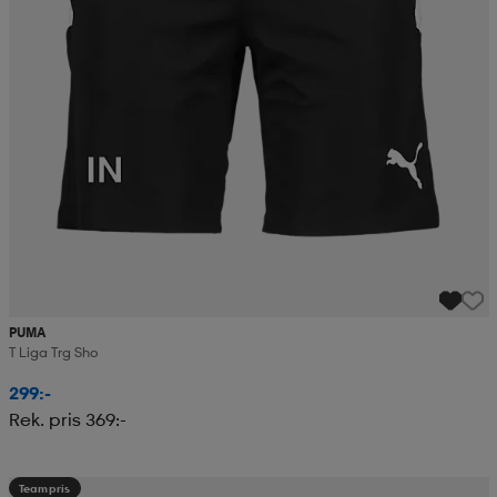
PUMA
T Liga Trg Sho
299:-
Rek. pris 369:-
Teampris