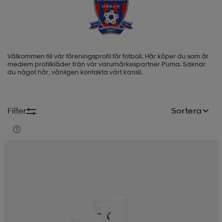
-BH
ngsskor
öjor & skjortor
ngsskor
ingsskor
Välkommen till vår föreningsprofil för fotboll. Här köper du som är
ar
ingsskor
n
ingsskor
ts & toppar
or
medlem profilkläder från vår varumärkespartner Puma. Saknar
du något här, vänligen kontakta vårt kansli.
n
kor
kor
öjor & skjortor
usskor
Filter
Sortera
öjor & skjortor
skor
r
skor
n
tskor
 & klänningar
or
r & pannband
or
 & klänningar
-/Tennisskor
r
andy-/Handbollsskor
kar & vantar
andy-/Handbollsskor
ller
ler