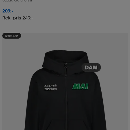
Squad Go Short Jr
209:-
Rek. pris 249:-
Teampris