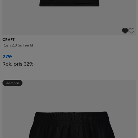
CRAFT
Rush 2.0 Ss Tee M
279:-
Rek. pris 329:-
Teampris