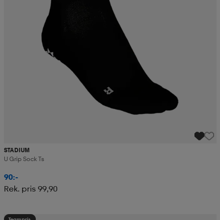
STADIUM
U Grip Sock Ts
90:-
Rek. pris 99,90
Teampris