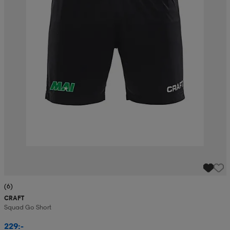
(6)
CRAFT
Squad Go Short
229:-