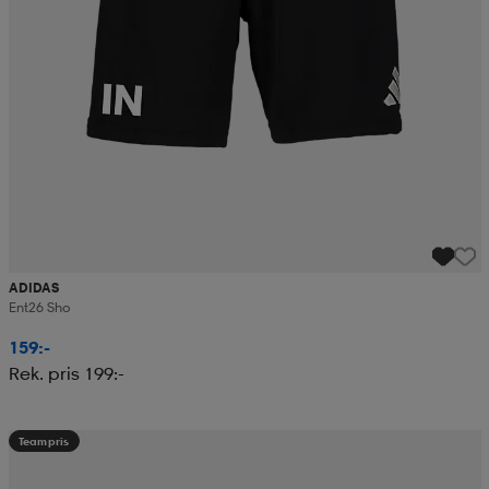
ADIDAS
Ent26 Sho
159:-
Rek. pris 199:-
Teampris