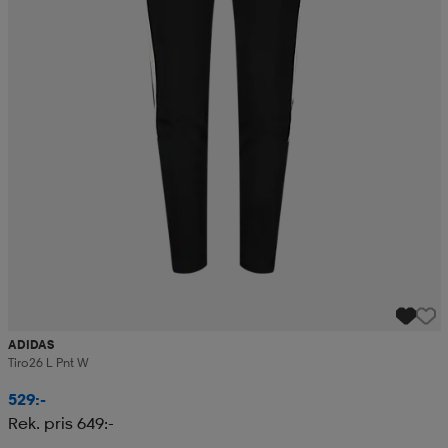
ADIDAS
Tiro26 L Pnt W
529:-
Rek. pris 649:-