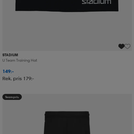
STADIUM
U Team Training Hat
149:-
Rek. pris 179:-
Teampris