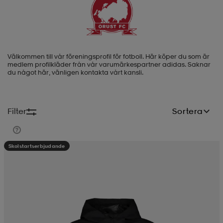
-BH
ngsskor
öjor & skjortor
ngsskor
ingsskor
Välkommen till vår föreningsprofil för fotboll. Här köper du som är
ar
ingsskor
n
ingsskor
ts & toppar
or
medlem profilkläder från vår varumärkespartner adidas. Saknar
du något här, vänligen kontakta vårt kansli.
n
kor
kor
öjor & skjortor
usskor
Filter
Sortera
öjor & skjortor
skor
r
skor
n
tskor
Skolstartserbjudande
 & klänningar
or
r & pannband
or
 & klänningar
-/Tennisskor
r
andy-/Handbollsskor
kar & vantar
andy-/Handbollsskor
ller
ler