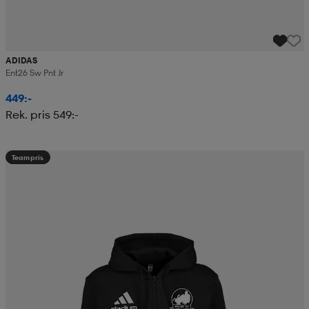
ADIDAS
Ent26 Sw Pnt Jr
449:-
Rek. pris 549:-
Teampris