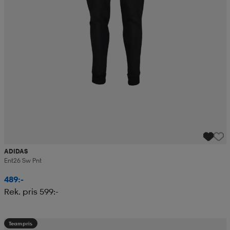
ADIDAS
Ent26 Sw Pnt
489:-
Rek. pris 599:-
Teampris