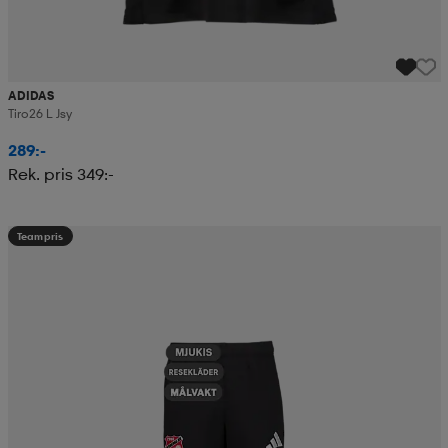
ADIDAS
Tiro26 L Jsy
289:-
Rek. pris 349:-
Teampris