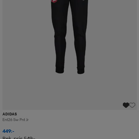
ADIDAS
Ent26 Sw Pnt Jr
449:-
Rek. pris 549:-