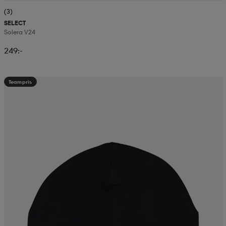
(3)
SELECT
Solera V24
249:-
Teampris