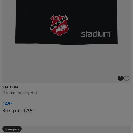
STADIUM
U Team Training Hat
149:-
Rek. pris 179:-
Teampris