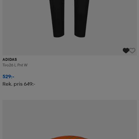
ADIDAS
Tiro26 L Pnt W
529:-
Rek. pris 649:-