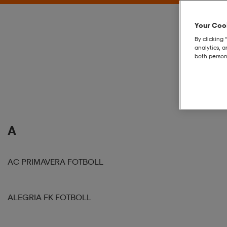
Your Cook
By clicking 
analytics, 
both person
A
AC PRIMAVERA FOTBOLL
ALEGRIA FK FOTBOLL