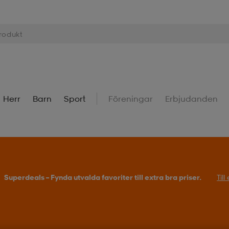
Herr
Barn
Sport
Föreningar
Erbjudanden
Superdeals – Fynda utvalda favoriter till extra bra priser.
Til