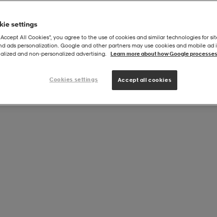
ie settings
“Accept All Cookies”, you agree to the use of cookies and similar technologies for sit
and ads personalization. Google and other partners may use cookies and mobile ad id
Föreningar
alized and non‑personalized advertising.
Learn more about how Google processes
Cookies settings
Accept all cookies