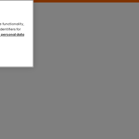
e functionality,
entifiers for
 personal data