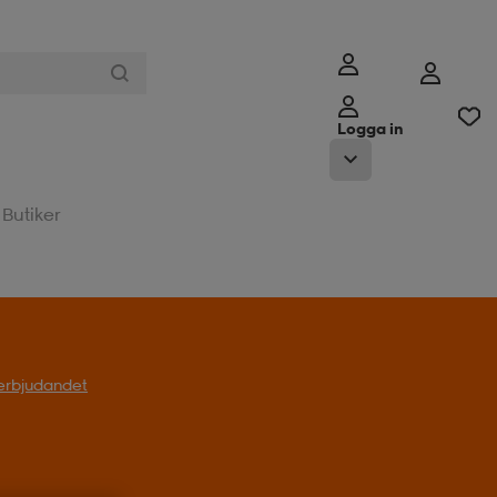
Logga in
Butiker
l erbjudandet