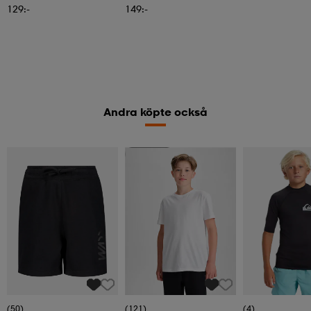
129:-
149:-
Andra köpte också
2 för 149:-
(50)
(121)
(4)