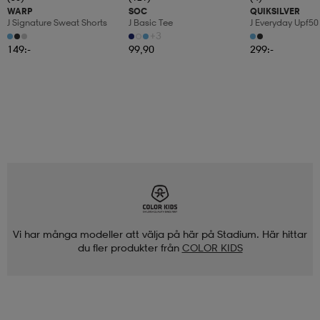
WARP
SOC
QUIKSILVER
J Signature Sweat Shorts
J Basic Tee
J Everyday Upf50
+3
149:-
99,90
299:-
Vi har många modeller att välja på här på Stadium. Här hittar
du fler produkter från
COLOR KIDS