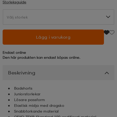
Storleksguide
läder
lbehör
r
lbehör
kläder
Välj storlek
Välj storlek
asögon
äder
r
Lägg i varukorg
r
s
Endast online
Den här produkten kan endast köpas online.
äder
ård
äder
Beskrivning
Badshorts
s
s
Juniorstorlekar
Lösare passform
Elastisk midja med dragsko
ård
ård
Snabbtorkande material
OEKO-TEX® Standard 100-certifierat material