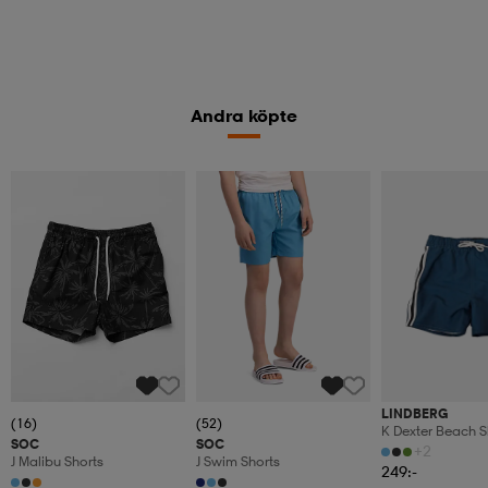
Andra köpte
LINDBERG
(16)
(52)
K Dexter Beach S
SOC
SOC
+2
J Malibu Shorts
J Swim Shorts
249:-