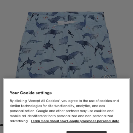
-BH
ngsskor
öjor & skjortor
ngsskor
ingsskor
ar
ingsskor
n
ingsskor
ts & toppar
or
n
kor
kor
öjor & skjortor
usskor
öjor & skjortor
skor
r
skor
n
tskor
Your Cookie settings
 & klänningar
or
r & pannband
or
 & klänningar
-/Tennisskor
By clicking “Accept All Cookies”, you agree to the use of cookies and
similar technologies for site functionality, analytics, and ads
personalization. Google and other partners may use cookies and
1
/
3
mobile ad identifiers for both personalized and non‑personalized
advertising.
Learn more about how Google processes personal data
r
andy-/Handbollsskor
kar & vantar
andy-/Handbollsskor
ller
ler