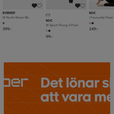
EVEREST
SOC
(1)
W North Warm Rb
J Favourite Flare 
SOC
W Sport Thong 3-Pack
399:-
249:-
99:-