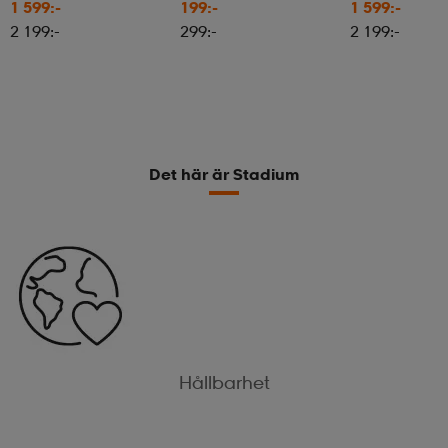
1 599:-
199:-
1 599:-
2 199:-
299:-
2 199:-
Det här är Stadium
Hållbarhet