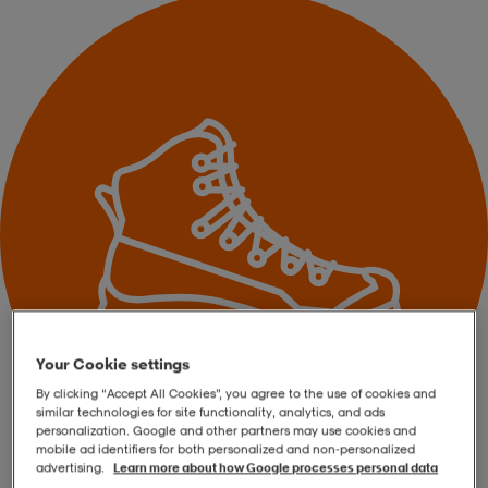
r & pannband
tskor
läder
tskor
r
ngsskor
kar & vantar
skor
ukar
skor
kar & vantar
kor
ukar
sskor
ställ
sskor
ukar
lbehör
ställ
stövlar
por
stövlar
ställ
er
Your Cookie settings
por
ler
kläder
ler
läder
By clicking “Accept All Cookies”, you agree to the use of cookies and
similar technologies for site functionality, analytics, and ads
personalization. Google and other partners may use cookies and
mobile ad identifiers for both personalized and non‑personalized
kläder
ngskor
asögon
ngskor
por
advertising.
Learn more about how Google processes personal data