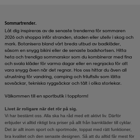
.
Sommartrender
Låt dig inspireras av de senaste trenderna för sommaren
2026 och shoppa inför stranden, staden eller uteliv i skog och
mark. Botanisera bland vårt breda utbud av
badkläder
,
såsom en snygg
bikini
eller de senaste
badshortsen
. Hitta
heta och trendiga
sommarskor
som du kombinerar med fina
och svala kläder för varma dagar eller en
regnjacka
för att
vara snygg även när det regnar. Hos oss hittar du även all
utrustning för vandring, camping och friluftsliv som lätta
sovsäckar
, tekniska
ryggsäckar
och
tält
i olika storlekar.
Välkommen till en sportbutik i toppform!
Livet är roligare när det rör på sig.
Vi har bestämt oss. Alla ska ha råd med ett aktivt liv. Därför
erbjuder vi alltid riktigt bra priser på allt från
barnkläder
till
cyklar
.
Det är allt inom sport och sportmode, toppat med rätt funktioner,
bra kvalitet och den senaste designen. Så att du alltid får mest för