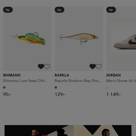
Ny
Ny
Ny
SHIMANO
RAPALA
JORDAN
Shimano Lure Yasei Chit
Rapala Shadow Rap Shad
Men's Shoes Air 
Chat Chatter 17g Fire Tiger
9cm - Matte Shad
Skyline Low Le
95:-
129:-
1 149:-