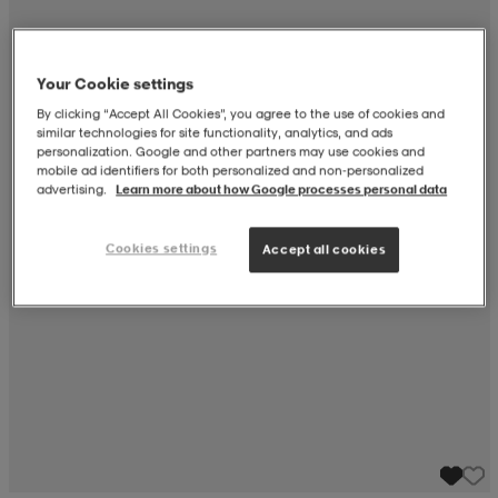
r & pannband
tskor
läder
tskor
r
ngsskor
Your Cookie settings
By clicking “Accept All Cookies”, you agree to the use of cookies and
kar & vantar
skor
ukar
skor
kar & vantar
kor
similar technologies for site functionality, analytics, and ads
personalization. Google and other partners may use cookies and
mobile ad identifiers for both personalized and non‑personalized
advertising.
Learn more about how Google processes personal data
ukar
sskor
ställ
sskor
ukar
lbehör
Cookies settings
Accept all cookies
ställ
stövlar
por
stövlar
ställ
er
por
ler
kläder
ler
läder
kläder
ngskor
asögon
ngskor
por